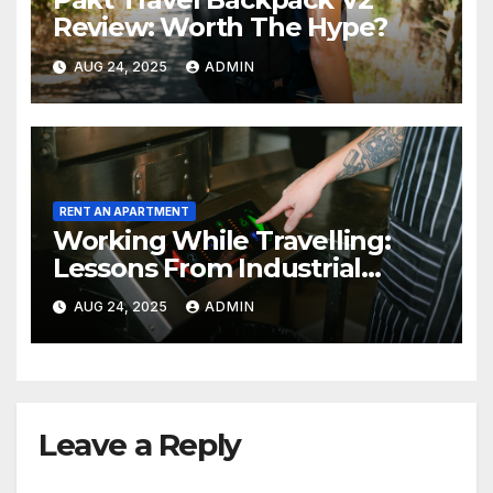
Review: Worth The Hype?
AUG 24, 2025
ADMIN
RENT AN APARTMENT
Working While Travelling:
Lessons From Industrial
Kitchen Mishaps
AUG 24, 2025
ADMIN
Leave a Reply