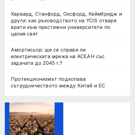
Харвард, Станфорд, Оксфорд, Кеймбридж и
други: как ръководството на YCIS отваря
врати към престижни университети по
целия свят
Амортисьор: ще се справи ли
електрическата мрежа на АСЕАН със
задачата до 2045 г.?
Протекционизмът подкопава
сътрудничеството между Китай и ЕС