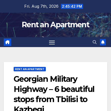
Skip
Fri. Aug 7th, 2026
2:45:42 PM
to
content
Rent an Apartment
RENT AN APARTMENT
Georgian Military
Highway – 6 beautiful
stops from Tbilisi to
Kazbegi