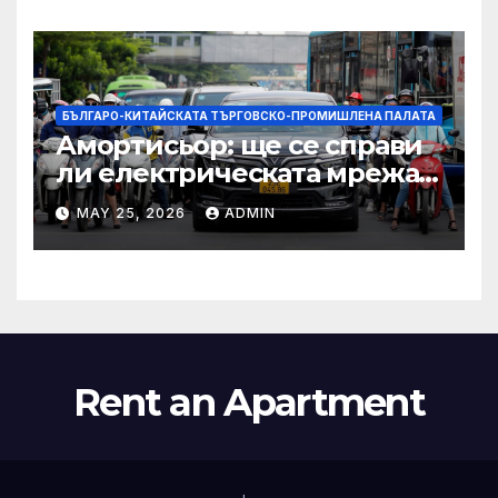
престижни университети
по целия свят
БЪЛГАРО-КИТАЙСКАТА ТЪРГОВСКО-ПРОМИШЛЕНА ПАЛАТА
Амортисьор: ще се справи
ли електрическата мрежа
на АСЕАН със задачата до
MAY 25, 2026
ADMIN
2045 г.?
Rent an Apartment