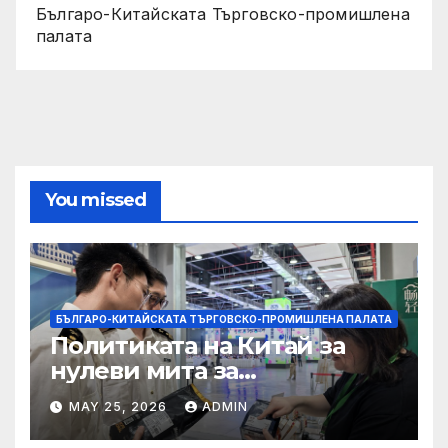
Българо-Китайската Търговско-промишлена
палата
You missed
БЪЛГАРО-КИТАЙСКАТА ТЪРГОВСКО-ПРОМИШЛЕНА ПАЛАТА
Политиката на Китай за
нулеви мита за
африканските страни е от
MAY 25, 2026
ADMIN
полза за кафе индустрията