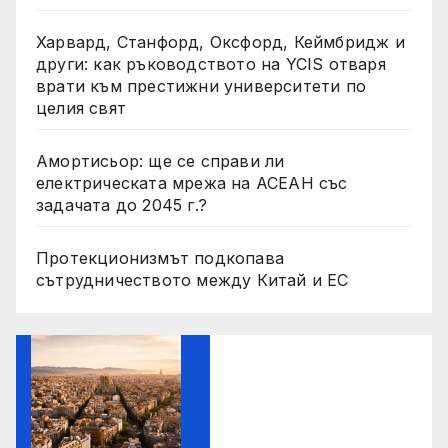
Харвард, Станфорд, Оксфорд, Кеймбридж и
други: как ръководството на YCIS отваря
врати към престижни университети по
целия свят
Амортисьор: ще се справи ли
електрическата мрежа на АСЕАН със
задачата до 2045 г.?
Протекционизмът подкопава
сътрудничеството между Китай и ЕС