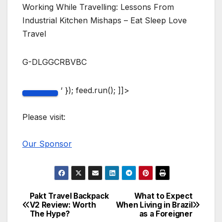
Working While Travelling: Lessons From
Industrial Kitchen Mishaps – Eat Sleep Love
Travel
G-DLGGCRBVBC
‘ }); feed.run(); ]]>
Please visit:
Our Sponsor
Pakt Travel Backpack
What to Expect
Post
V2 Review: Worth
When Living in Brazil
The Hype?
as a Foreigner
navigation