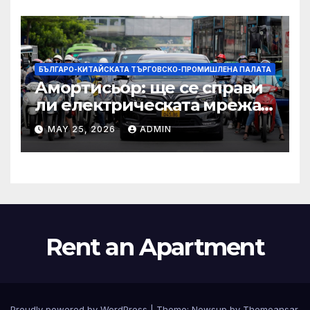
по целия свят
БЪЛГАРО-КИТАЙСКАТА ТЪРГОВСКО-ПРОМИШЛЕНА ПАЛАТА
Амортисьор: ще се справи
ли електрическата мрежа
на АСЕАН със задачата до
MAY 25, 2026
ADMIN
2045 г.?
Rent an Apartment
Proudly powered by WordPress
|
Theme:
Newsup
by
Themeansar
.