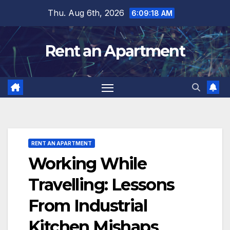
Skip
Thu. Aug 6th, 2026
6:09:18 AM
to
content
Rent an Apartment
RENT AN APARTMENT
Working While
Travelling: Lessons
From Industrial
Kitchen Mishaps