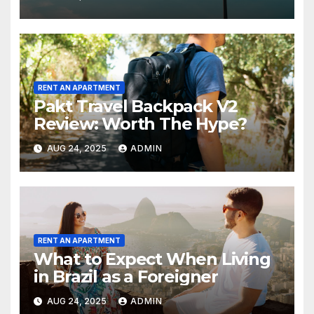
RENT AN APARTMENT
Pakt Travel Backpack V2
Review: Worth The Hype?
AUG 24, 2025
ADMIN
RENT AN APARTMENT
What to Expect When Living
in Brazil as a Foreigner
AUG 24, 2025
ADMIN