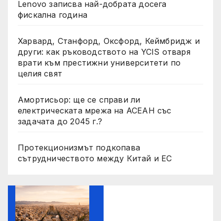
Lenovo записва най-добрата досега
фискална година
Харвард, Станфорд, Оксфорд, Кеймбридж и
други: как ръководството на YCIS отваря
врати към престижни университети по
целия свят
Амортисьор: ще се справи ли
електрическата мрежа на АСЕАН със
задачата до 2045 г.?
Протекционизмът подкопава
сътрудничеството между Китай и ЕС