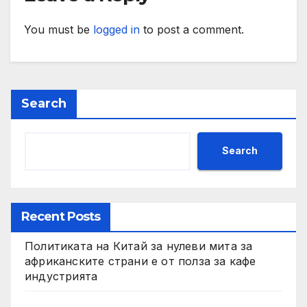
You must be
logged in
to post a comment.
Search
Search
Recent Posts
Политиката на Китай за нулеви мита за
африканските страни е от полза за кафе
индустрията