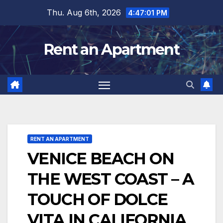
Skip
Thu. Aug 6th, 2026
4:47:02 PM
to
content
Rent an Apartment
RENT AN APARTMENT
VENICE BEACH ON
THE WEST COAST – A
TOUCH OF DOLCE
VITA IN CALIFORNIA