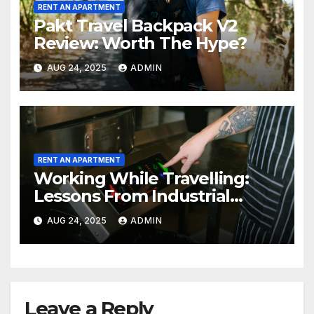
RENT AN APARTMENT
Pakt Travel Backpack V2
Review: Worth The Hype?
AUG 24, 2025
ADMIN
RENT AN APARTMENT
Working While Travelling:
Lessons From Industrial
Kitchen Mishaps
AUG 24, 2025
ADMIN
Leave a Reply