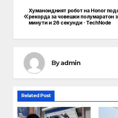
Хуманоидният робот на Honor под
Post
рекорда за човешки полумаратон з
navigation
минути и 26 секунди · TechNode
By
admin
Related Post