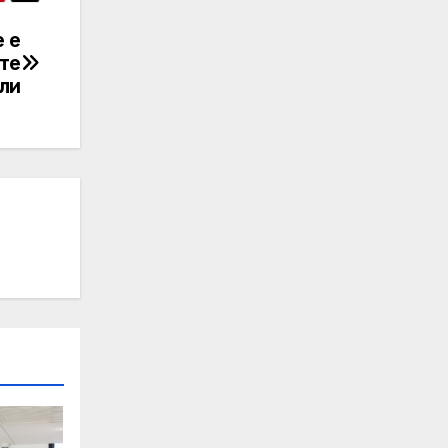
 е
ите
ли