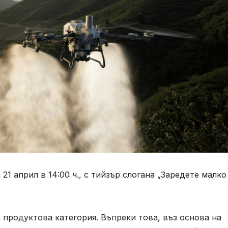
21 април в 14:00 ч., с тийзър слогана „Заредете малко
а продуктова категория. Въпреки това, въз основа на