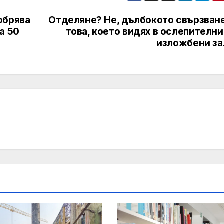
обрява
Отделяне? Не, дълбокото свързване
а 50
това, което видях в ослепителн
изложбени за