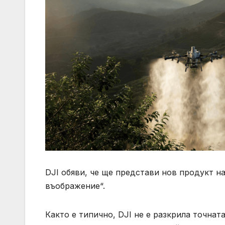
DJI обяви, че ще представи нов продукт на 
въображение“.
Както е типично, DJI не е разкрила точнат