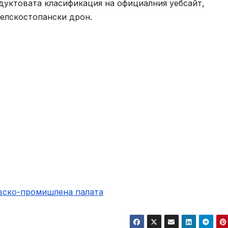
дуктовата класификация на официалния уебсайт,
селскостопански дрон.
овско-промишлена палaта