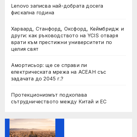
Lenovo записва най-добрата досега
фискална година
Харвард, Станфорд, Оксфорд, Кеймбридж и
други: как ръководството на YCIS отваря
врати към престижни университети по
целия свят
Амортисьор: ще се справи ли
електрическата мрежа на АСЕАН със
задачата до 2045 г.?
Протекционизмът подкопава
сътрудничеството между Китай и ЕС