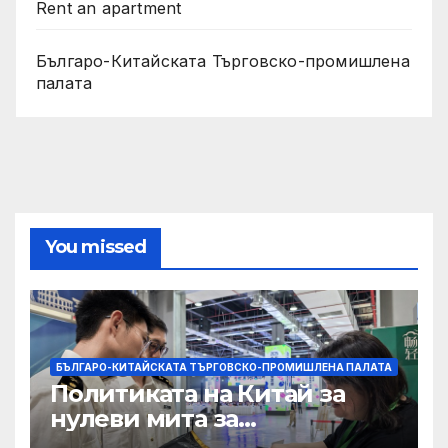
Rent an apartment
Българо-Китайската Търговско-промишлена
палата
You missed
БЪЛГАРО-КИТАЙСКАТА ТЪРГОВСКО-ПРОМИШЛЕНА ПАЛАТА
Политиката на Китай за
нулеви мита за
африканските страни е от