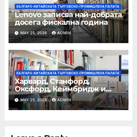
БЪЛГАРО-КИТАЙСКАТА ТЪРГОВСКО-ПРОМИШЛЕНА ПАЛАТА
Lenovo записва най-добрата
досега фискална година
MAY 25, 2026
ADMIN
БЪЛГАРО-КИТАЙСКАТА ТЪРГОВСКО-ПРОМИШЛЕНА ПАЛАТА
Харвард, Станфорд,
Оксфорд, Кеймбридж и
други: как ръководството
MAY 25, 2026
ADMIN
на YCIS отваря врати към
престижни университети
по целия свят