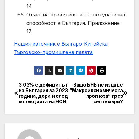
14
Отчет на правителството покупателна
способност в България. Приложение
17
Нашия източник е Българо-Китайска
Търговско-промишлена палaта
3.03% е дефицитът
Защо БНБ не издаде
Post
на България за 2023
“Макроикономическа
година, дори и след
прогноза” през
navigation
корекцията на НСИ
септември?