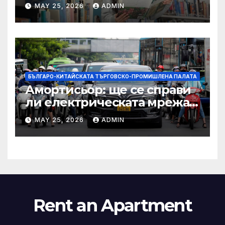
други: как ръководството
MAY 25, 2026
ADMIN
на YCIS отваря врати към
престижни университети
по целия свят
БЪЛГАРО-КИТАЙСКАТА ТЪРГОВСКО-ПРОМИШЛЕНА ПАЛАТА
Амортисьор: ще се справи
ли електрическата мрежа
на АСЕАН със задачата до
MAY 25, 2026
ADMIN
2045 г.?
Rent an Apartment