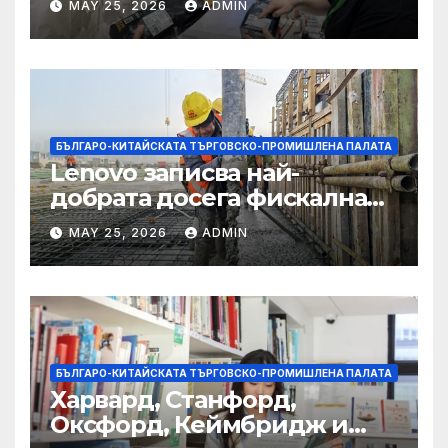
MAY 25, 2026
ADMIN
полза за кафе индустрията
БЪЛГАРО-КИТАЙСКАТА ТЪРГОВСКО-ПРОМИШЛЕНА ПАЛАТА
Lenovo записва най-
добрата досега фискална
година
MAY 25, 2026
ADMIN
БЪЛГАРО-КИТАЙСКАТА ТЪРГОВСКО-ПРОМИШЛЕНА ПАЛАТА
Харвард, Станфорд,
Оксфорд, Кеймбридж и