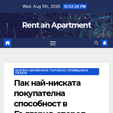
Skip
Wed. Aug 5th, 2026
10:52:28 PM
to
content
Rent an Apartment
БЪЛГАРО-КИТАЙСКАТА ТЪРГОВСКО-ПРОМИШЛЕНА
ПАЛАТА
Пак най-ниската
покупателна
способност в