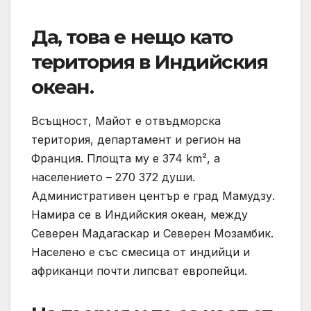
Да, това е нещо като
територия в Индийския
океан.
Всъщност, Майот е отвъдморска
територия, департамент и регион на
Франция. Площта му е 374 km², а
населението – 270 372 души.
Административен център е град Мамудзу.
Намира се в Индийския океан, между
Северен Мадагаскар и Северен Мозамбик.
Населено е със смесица от индийци и
африканци почти липсват европейци.