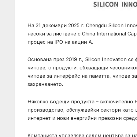
На 31 декември 2025 г. Chengdu Silicon Inno
насоки за листване с China International Ca
процес на IPO на акции A.
Основана през 2019 г., Silicon Innovation 
чипове, с продукти, обхващащи часовнико
чипове за интерфейс на паметта, чипове з
захранването.
Няколко водещи продукта – включително PCI
производство, обслужвайки сектори като 
интернет и нови енергийни превозни средс
Компанията управлява седем центъра за н