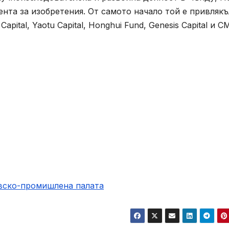
нта за изобретения. От самото начало той е привлякъ
apital, Yaotu Capital, Honghui Fund, Genesis Capital и C
овско-промишлена палaта