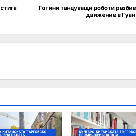
остига
Готини танцуващи роботи разбив
движение в Гуан
О-КИТАЙСКАТА ТЪРГОВСКО-
БЪЛГАРО-КИТАЙСКАТА ТЪРГОВС
ЛЕНА ПАЛАТА
ПРОМИШЛЕНА ПАЛАТА