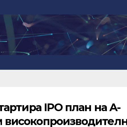
стартира IPO план на A-
ъм високопроизводител