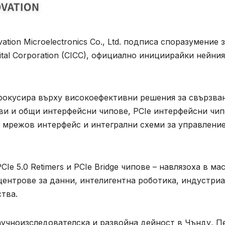
vation Microelectronics Co., Ltd. подписа споразумение 
pital Corporation (CICC), официално инициирайки нейния
се фокусира върху високоефективни решения за свързва
ви и общи интерфейсни чипове, PCIe интерфейсни чип
а мрежов интерфейс и интегрални схеми за управление
e 5.0 Retimers и PCIe Bridge чипове – навлязоха в ма
центрове за данни, интелигентна роботика, индустри
тва.
аучноизследователска и развойна дейност в Чънду, П