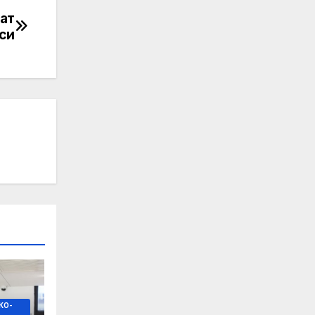
ат
си
КО-