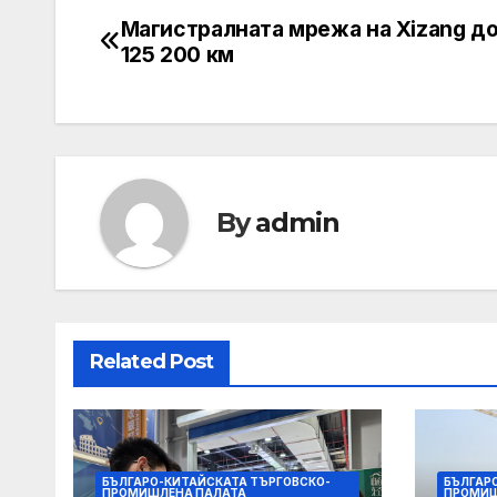
Магистралната мрежа на Xizang д
Post
125 200 км
navigation
By
admin
Related Post
БЪЛГАРО-КИТАЙСКАТА ТЪРГОВСКО-
БЪЛГАР
ПРОМИШЛЕНА ПАЛАТА
ПРОМИШ