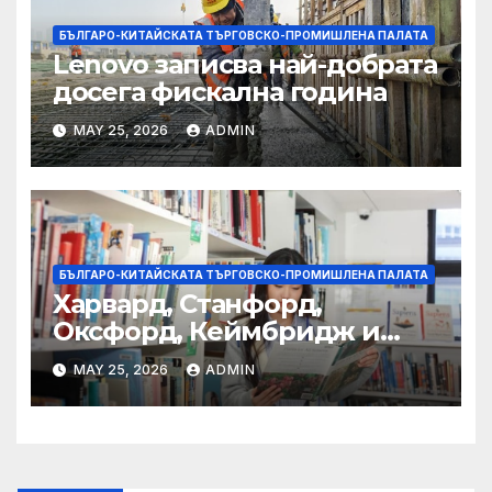
БЪЛГАРО-КИТАЙСКАТА ТЪРГОВСКО-ПРОМИШЛЕНА ПАЛАТА
Lenovo записва най-добрата
досега фискална година
MAY 25, 2026
ADMIN
БЪЛГАРО-КИТАЙСКАТА ТЪРГОВСКО-ПРОМИШЛЕНА ПАЛАТА
Харвард, Станфорд,
Оксфорд, Кеймбридж и
други: как ръководството
MAY 25, 2026
ADMIN
на YCIS отваря врати към
престижни университети
по целия свят