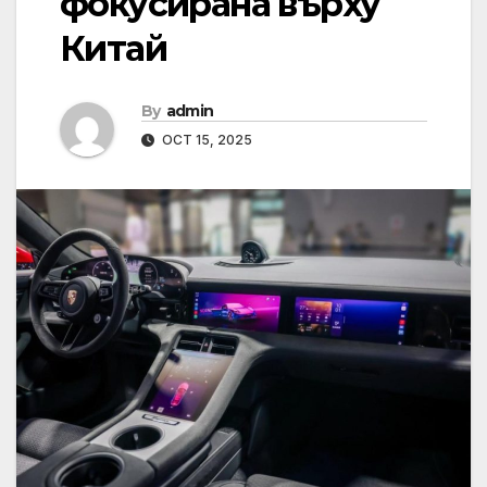
фокусирана върху
Китай
By
admin
OCT 15, 2025