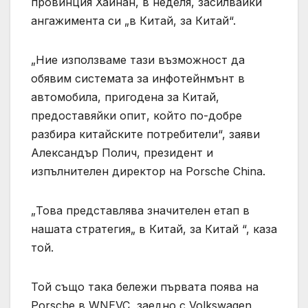
провинция Хайнан, в неделя, засилвайки
ангажимента си „в Китай, за Китай“.
„Ние използваме тази възможност да
обявим системата за инфотейнмънт в
автомобила, пригодена за Китай,
предоставяйки опит, който по-добре
разбира китайските потребители“, заяви
Александър Полич, президент и
изпълнителен директор на Porsche China.
„Това представлява значителен етап в
нашата стратегия„ в Китай, за Китай “, каза
той.
Той също така бележи първата поява на
Porsche в WNEVC, заедно с Volkswagen