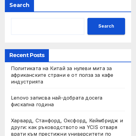
Search
Search
Recent Posts
Политиката на Китай за нулеви мита за
африканските страни е от полза за кафе
индустрията
Lenovo записва най-добрата досега
фискална година
Харвард, Станфорд, Оксфорд, Кеймбридж и
други: как ръководството на YCIS отваря
врати към престижни университети по