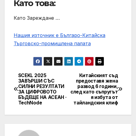
Като това:
Като Зареждане …
Нашия източник е Българо-Китайска
Търговско-промишлена палaта
SCEKL 2025
Китайският съд
Post
ЗАВЪРШИ СЪС
предоставя жена
СИЛНИ РЕЗУЛТАТИ
развод 6 години,
navigation
ЗА ЦИФРОВОТО
след като съпругът
БЪДЕЩЕ НА АСЕАН ·
я избута от
TechNode
тайландския клиф