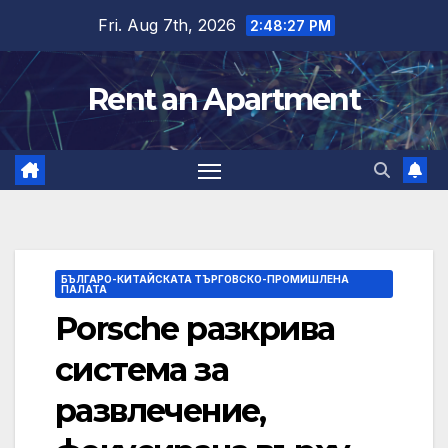
Skip
Fri. Aug 7th, 2026
2:48:28 PM
to
content
Rent an Apartment
БЪЛГАРО-КИТАЙСКАТА ТЪРГОВСКО-ПРОМИШЛЕНА
ПАЛАТА
Porsche разкрива
система за
развлечение,