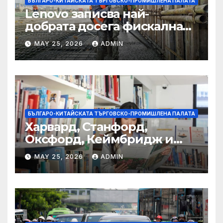
БЪЛГАРО-КИТАЙСКАТА ТЪРГОВСКО-ПРОМИШЛЕНА ПАЛАТА
Lenovo записва най-
добрата досега фискална
година
MAY 25, 2026
ADMIN
БЪЛГАРО-КИТАЙСКАТА ТЪРГОВСКО-ПРОМИШЛЕНА ПАЛАТА
Харвард, Станфорд,
Оксфорд, Кеймбридж и
други: как ръководството
MAY 25, 2026
ADMIN
на YCIS отваря врати към
престижни университети
по целия свят