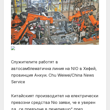
Служителите работят в
автосамблематична линия на NIO в Хефей,
провинция Анхуи. Chu Weiwei/China News
Service
Китайският производител на електрически
превозни средства Nio заяви, че е уверен
да „се превърне в печелившо“ през