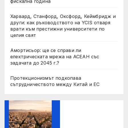
фискална година
Харвард, Станфорд, Оксфорд, Кеймбридж и
други: как ръководството на YCIS отваря
врати към престижни университети по
целия свят
Амортисьор: ще се справи ли
електрическата мрежа на АСЕАН със
задачата до 2045 г.?
Протекционизмът подкопава
сътрудничеството между Китай и ЕС