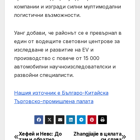
компании и изгради силни мултимодални
логистични възможности.
Уанг добави, че районът се е превърнал в
един от водещите световни центрове за
изследване и развитие на EV и
производство с повече от 15 000
автомобилни научноизследователски и
развойни специалисти.
Нашия източник е Българо-Китайска
Търговско-промишлена палaта
Хефей и Невс: До
Zhangjiajie в цялата
Post
там и обратно
си слава