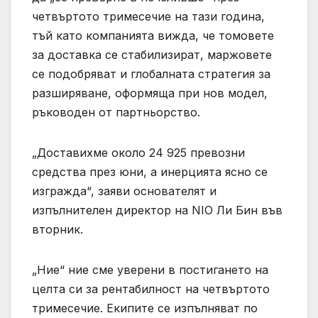
четвъртото тримесечие на тази година,
тъй като компанията вижда, че томовете
за доставка се стабилизират, маржовете
се подобряват и глобалната стратегия за
разширяване, оформяща при нов модел,
ръководен от партньорство.
„Доставихме около 24 925 превозни
средства през юни, а инерцията ясно се
изгражда“, заяви основателят и
изпълнителен директор на NIO Ли Бин във
вторник.
„Ние“ ние сме уверени в постигането на
целта си за рентабилност на четвъртото
тримесечие. Екипите се изпълняват по