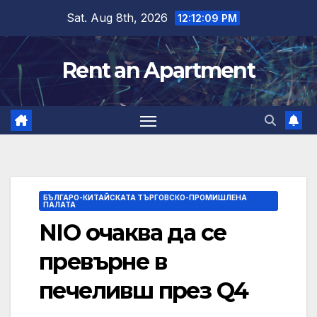
Skip
Sat. Aug 8th, 2026
12:12:10 PM
to
content
Rent an Apartment
БЪЛГАРО-КИТАЙСКАТА ТЪРГОВСКО-ПРОМИШЛЕНА
ПАЛАТА
NIO очаква да се
превърне в
печеливш през Q4