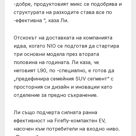
-добре, продуктовият микс се подобрява и
структурата на разходите става все по
-ефективна “, каза Ли.
Отскокът на доставката на компанията
идва, когато NIO се подготвя да стартира
три основни модела през втората
половина на годината. Ли каза, че
неговият L90, по -специално, е готов да
„предефинира семейния SUV сегмент“ с
просторния си дизайн и иновации като
отделение за предно съхранение.
Ли също подчерта силната ранна
ефективност на Firefly-компактен EV,
насочен към потребители на входно ниво.