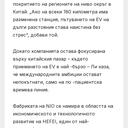
покритието на регионите на ниво окръг в
Китай. „Ако на всеки 180 километра има
разменена станция, пътуването на EV на
дълги разстояния става наистина без
стрес“, добави той.
Докато компанията остава фокусирана
върху китайския пазар – където
приемането на EV е най -бързо – Ли каза,
че международните амбиции остават
непокътнати, само на по -пациентска
времева линия.
Фабриката на NIO се намира в областта на
икономическото и технологичното
развитие на HEFEI, един от най-