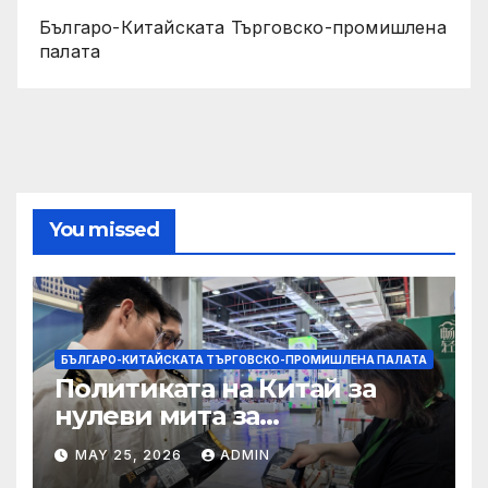
Българо-Китайската Търговско-промишлена
палата
You missed
БЪЛГАРО-КИТАЙСКАТА ТЪРГОВСКО-ПРОМИШЛЕНА ПАЛАТА
Политиката на Китай за
нулеви мита за
африканските страни е от
MAY 25, 2026
ADMIN
полза за кафе индустрията