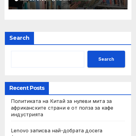
на YCIS отваря врати към
престижни университети
по целия свят
Search
Search
Recent Posts
Политиката на Китай за нулеви мита за
африканските страни е от полза за кафе
индустрията
Lenovo записва най-добрата досега