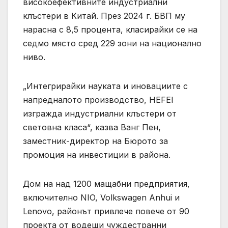
високоефективните индустриални
клъстери в Китай. През 2024 г. БВП му
нарасна с 8,5 процента, класирайки се на
седмо място сред 229 зони на национално
ниво.
„Интегрирайки науката и иновациите с
напредналото производство, HEFEI
изгражда индустриални клъстери от
световна класа“, казва Ванг Пен,
заместник-директор на Бюрото за
промоция на инвестиции в района.
Дом на над 1200 мащабни предприятия,
включително NIO, Volkswagen Anhui и
Lenovo, районът привлече повече от 90
проекта от водещи чуждестранни