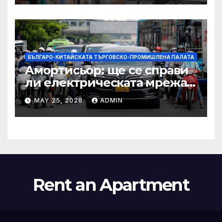
престижни университети
по целия свят
БЪЛГАРО-КИТАЙСКАТА ТЪРГОВСКО-ПРОМИШЛЕНА ПАЛАТА
Амортисьор: ще се справи
ли електрическата мрежа
на АСЕАН със задачата до
MAY 25, 2026
ADMIN
2045 г.?
Rent an Apartment