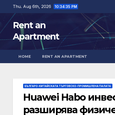
Skip
Thu. Aug 6th, 2026
10:34:36 PM
to
content
Rent an
Apartment
HOME
RENT AN APARTMENT
БЪЛГАРО-КИТАЙСКАТА ТЪРГОВСКО-ПРОМИШЛЕНА ПАЛАТА
Huawei Habo инвес
разширява физиче