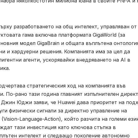
n набра няколкостотин милиона юана в своите Pre-A и 
 върху разработването на общ интелект, управляван от
уктовата гама включва платформата GigaWorld (за
новния модел GigaBrain и общата въплътена онтологи
ни и хардуерни решения. Компанията има за цел да
игентни агенти, ускорявайки внедряването на AI в
ика.
подчертава стратегическия ход на компанията във
и. По-рано тази година главният изпълнителен дирек
s BU Джин Юджи заяви, че Huawei дава приоритет на под
руги физически сигнали за директно управление на
Vision-Language-Action), който разчита на големи ези
ждат тази инвестиция като ключова стъпка в
плътен интелект и следващо поколение автономно