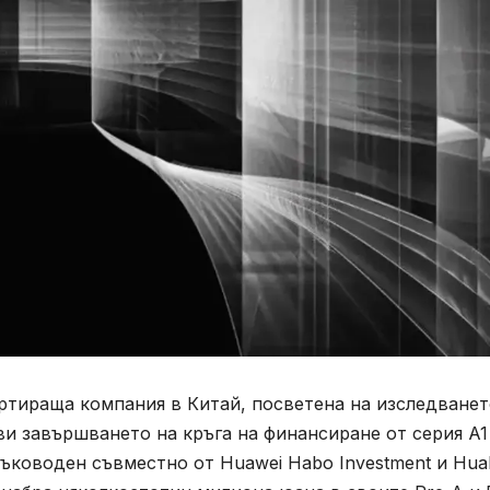
артираща компания в Китай, посветена на изследванет
ви завършването на кръга на финансиране от серия A1
ръководен съвместно от Huawei Habo Investment и Hu