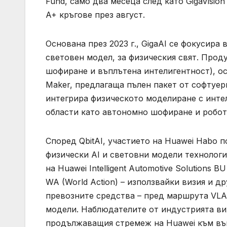
Fund, само два месеца след като GigaVisio
A+ кръгове през август.
Основана през 2023 г., GigaAI се фокусира
световен модел, за физическия свят. Прод
шофиране и въплътена интелигентност), ос
Maker, предлагаща пълен пакет от софтуер
интегрира физическото моделиране с интел
области като автономно шофиране и робот
Според QbitAI, участието на Huawei Habo 
физически AI и световни модели технологи
на Huawei Intelligent Automotive Solution
WA (World Action) – използвайки визия и д
превозните средства – пред маршрута VLA (
модели. Наблюдателите от индустрията ви
продължаващия стремеж на Huawei към въ