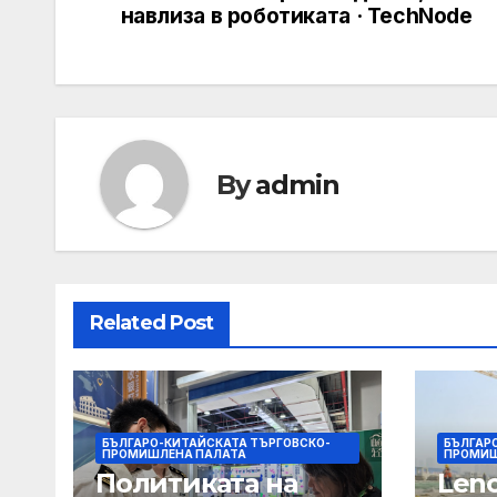
navigation
навлиза в роботиката · TechNode
By
admin
Related Post
БЪЛГАРО-КИТАЙСКАТА ТЪРГОВСКО-
БЪЛГАР
ПРОМИШЛЕНА ПАЛАТА
ПРОМИШ
Политиката на
Len