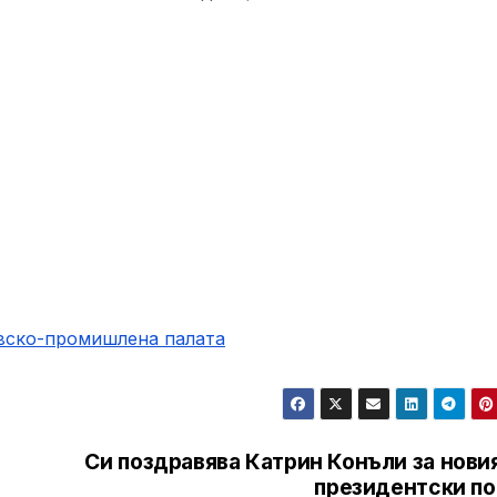
овско-промишлена палaта
Си поздравява Катрин Конъли за нови
президентски по