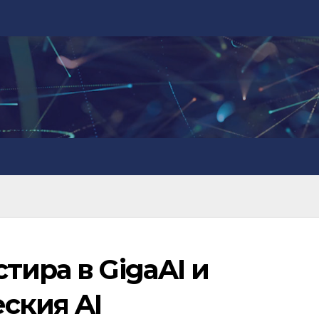
тира в GigaAI и
ския AI