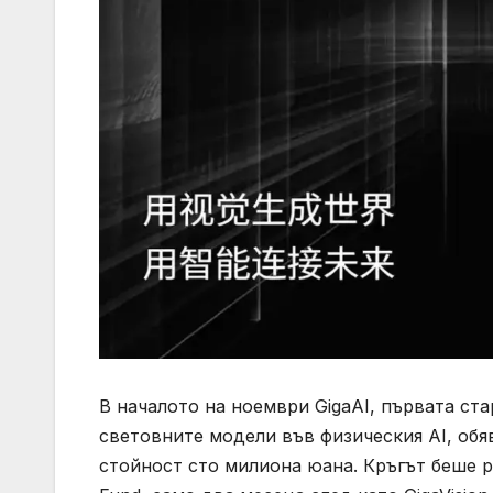
В началото на ноември GigaAI, първата ст
световните модели във физическия AI, обя
стойност сто милиона юана. Кръгът беше 