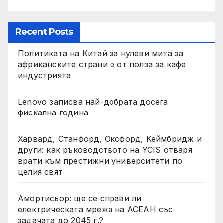
Recent Posts
Политиката на Китай за нулеви мита за
африканските страни е от полза за кафе
индустрията
Lenovo записва най-добрата досега
фискална година
Харвард, Станфорд, Оксфорд, Кеймбридж и
други: как ръководството на YCIS отваря
врати към престижни университети по
целия свят
Амортисьор: ще се справи ли
електрическата мрежа на АСЕАН със
задачата до 2045 г.?