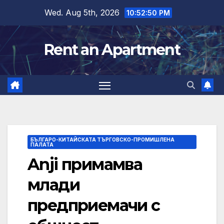
Skip
Wed. Aug 5th, 2026
10:52:51 PM
to
content
Rent an Apartment
БЪЛГАРО-КИТАЙСКАТА ТЪРГОВСКО-ПРОМИШЛЕНА
ПАЛАТА
Anji примамва
млади
предприемачи с