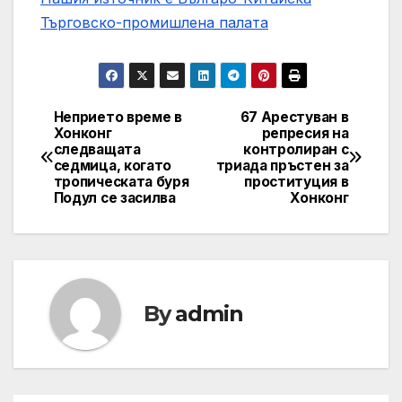
Търговско-промишлена палaта
Неприето време в
67 Арестуван в
Post
Хонконг
репресия на
следващата
контролиран с
navigation
седмица, когато
триада пръстен за
тропическата буря
проституция в
Подул се засилва
Хонконг
By
admin