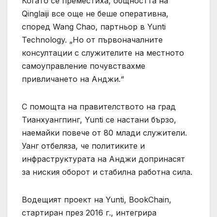
Когато се преместиха, общността на
Qinglaiji все още не беше оперативна,
според Wang Chao, партньор в Yunti
Technology. „Но от първоначалните
консултации с служителите на местното
самоуправление почувствахме
привличането на Анджи.“
С помощта на правителството на град
Тианхуангпинг, Yunti се настани бързо,
наемайки повече от 80 млади служители.
Уанг отбеляза, че политиките и
инфраструктурата на Анджи допринасят
за ниския оборот и стабилна работна сила.
Водещият проект на Yunti, BookChain,
стартиран през 2016 г., интегрира