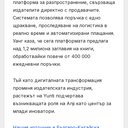
платформа за разпространение, свързваща
издателите директно с продавачите.
Системата позволява поръчка с едно
щракване, проследяване на логистика в
реално време и автоматизирани плащания.
Уанг каза, че сега платформата предлага
над 1,2 милиона заглавия на книги,
обработвайки повече от 400 000
ежедневни поръчки.
Тъй като дигиталната трансформация
променя издателската индустрия,
растежът на Yunti подчертава
възникващата роля на Anji като център за
млади иноватори.
Нашия източник е Българо-Китайска