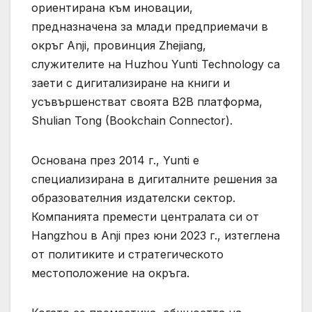
ориентирана към иновации,
предназначена за млади предприемачи в
окръг Anji, провинция Zhejiang,
служителите на Huzhou Yunti Technology са
заети с дигитализиране на книги и
усъвършенстват своята B2B платформа,
Shulian Tong (Bookchain Connector).
Основана през 2014 г., Yunti е
специализирана в дигиталните решения за
образователния издателски сектор.
Компанията премести централата си от
Hangzhou в Anji през юни 2023 г., изтеглена
от политиките и стратегическото
местоположение на окръга.