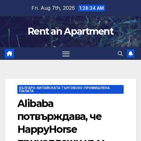
Skip
Fri. Aug 7th, 2026
1:28:35 AM
to
content
Rent an Apartment
БЪЛГАРО-КИТАЙСКАТА ТЪРГОВСКО-ПРОМИШЛЕНА
ПАЛАТА
Alibaba
потвърждава, че
HappyHorse