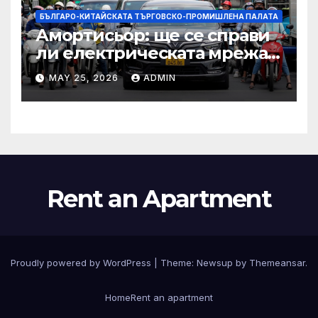
БЪЛГАРО-КИТАЙСКАТА ТЪРГОВСКО-ПРОМИШЛЕНА ПАЛАТА
Амортисьор: ще се справи
ли електрическата мрежа
на АСЕАН със задачата до
MAY 25, 2026
ADMIN
2045 г.?
Rent an Apartment
Proudly powered by WordPress
|
Theme:
Newsup
by
Themeansar
.
Home
Rent an apartment