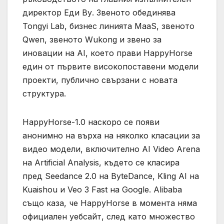
директор Еди Ву. Звеното обединява
Tongyi Lab, бизнес линията MaaS, звеното
Qwen, звеното Wukong и звено за
иновации на AI, което прави HappyHorse
един от първите високопоставени модели
проекти, публично свързани с новата
структура.
HappyHorse-1.0 наскоро се появи
анонимно на върха на няколко класации за
видео модели, включително AI Video Arena
на Artificial Analysis, където се класира
пред Seedance 2.0 на ByteDance, Kling AI на
Kuaishou и Veo 3 Fast на Google. Alibaba
също каза, че HappyHorse в момента няма
официален уебсайт, след като множество