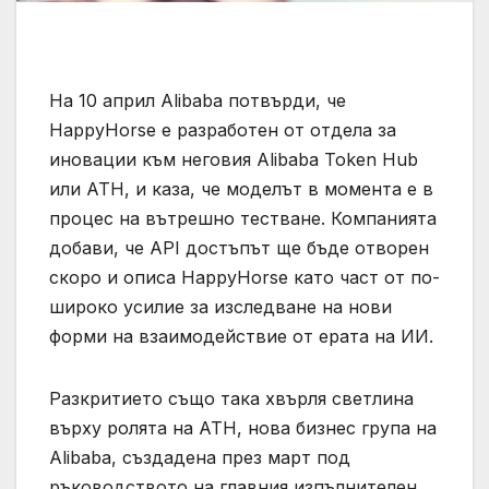
На 10 април Alibaba потвърди, че
HappyHorse е разработен от отдела за
иновации към неговия Alibaba Token Hub
или ATH, и каза, че моделът в момента е в
процес на вътрешно тестване. Компанията
добави, че API достъпът ще бъде отворен
скоро и описа HappyHorse като част от по-
широко усилие за изследване на нови
форми на взаимодействие от ерата на ИИ.
Разкритието също така хвърля светлина
върху ролята на ATH, нова бизнес група на
Alibaba, създадена през март под
ръководството на главния изпълнителен