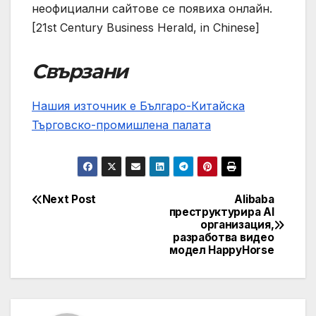
неофициални сайтове се появиха онлайн.
[21st Century Business Herald, in Chinese]
Свързани
Нашия източник е Българо-Китайска
Търговско-промишлена палaта
Next Post
Alibaba
Post
преструктурира AI
организация,
navigation
разработва видео
модел HappyHorse