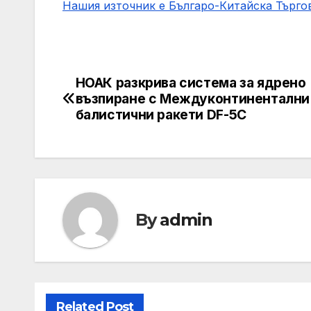
Нашия източник е Българо-Китайска Търг
НОАК разкрива система за ядрено
Post
възпиране с Междуконтинентални
navigation
балистични ракети DF-5C
By
admin
Related Post