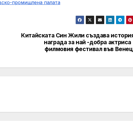
овско-промишлена палaта
Китайската Син Жили създава история
награда за най -добра актриса
филмовия фестивал във Венец