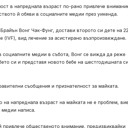
ност в напреднала възраст по-рано привлече внимани
ството й обяви в социалните медии през уикенда.
 Брайън Вонг Чак-Фунг, достави второто си дете на 2
не (IVF), вид лечение за асистирано възпроизвеждане.
в социалните медии в събота, Вонг се вижда да реже
бето си и представя новото бебе на шестгодишната с
равителни съобщения и признателност за майката.
о на напреднала възраст на майката не е проблем, вие
 медии написа.
й привлече общественото внимание, предизвиквайки