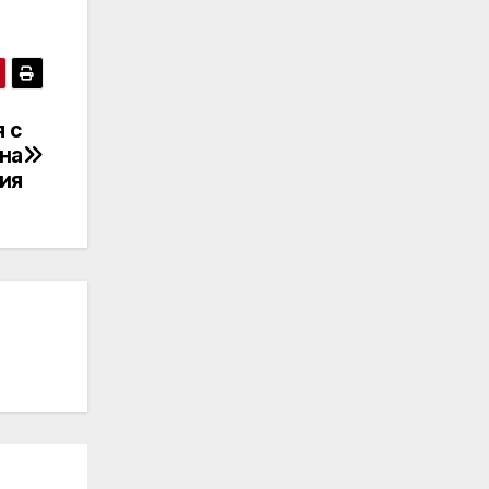
 с
 на
ия