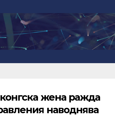
нконгска жена ражда
равления наводнява