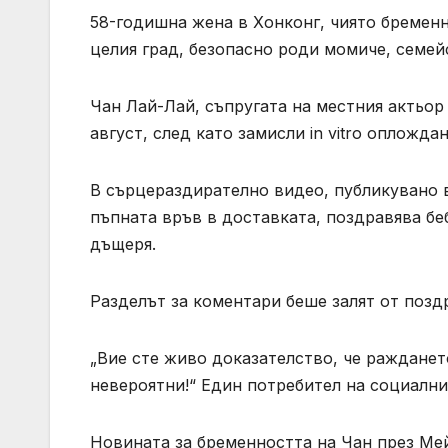
58-годишна жена в Хонконг, чиято бремен
целия град, безопасно роди момиче, семей
Чан Лай-Лай, съпругата на местния актьор
август, след като замисли in vitro опложда
В сърцераздирателно видео, публикувано 
пъпната връв в доставката, поздравява бе
дъщеря.
Разделът за коментари беше залят от позд
„Вие сте живо доказателство, че ражданет
невероятни!“ Един потребител на социални
Новината за бременността на Чан през Ме