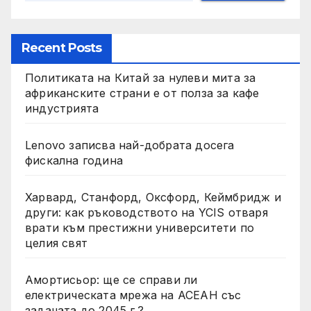
Recent Posts
Политиката на Китай за нулеви мита за
африканските страни е от полза за кафе
индустрията
Lenovo записва най-добрата досега
фискална година
Харвард, Станфорд, Оксфорд, Кеймбридж и
други: как ръководството на YCIS отваря
врати към престижни университети по
целия свят
Амортисьор: ще се справи ли
електрическата мрежа на АСЕАН със
задачата до 2045 г.?