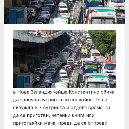
в Нова ЗеландияКейша Константино обича
да започва сутринта си спокойно. Тя се
събужда в 7 сутринта и отделя време, за
да се приготви, четейки книга или
приготвяйки мача, преди да се отправи