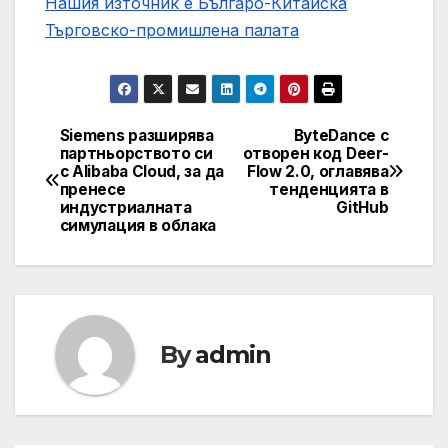
Нашия източник е Българо-Китайска
Търговско-промишлена палaта
Siemens разширява
ByteDance с
Post
партньорството си
отворен код Deer-
с Alibaba Cloud, за да
Flow 2.0, оглавява
navigation
пренесе
тенденцията в
индустриалната
GitHub
симулация в облака
By
admin