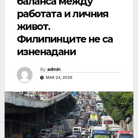
баланса между
работата и личния
живот.
Филипинците не са
изненадани
By
admin
MAR 24, 2026