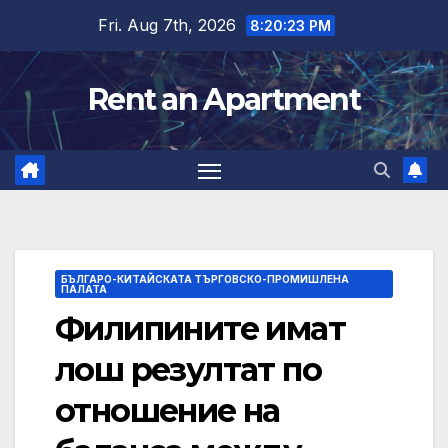
Skip
Fri. Aug 7th, 2026
8:20:24 PM
to
content
Rent an Apartment
БЪЛГАРО-КИТАЙСКАТА ТЪРГОВСКО-ПРОМИШЛЕНА
ПАЛАТА
Филипините имат
лош резултат по
отношение на