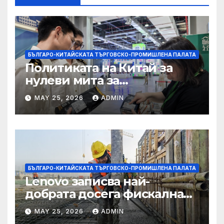
БЪЛГАРО-КИТАЙСКАТА ТЪРГОВСКО-ПРОМИШЛЕНА ПАЛАТА
Политиката на Китай за
нулеви мита за
африканските страни е от
MAY 25, 2026
ADMIN
полза за кафе индустрията
БЪЛГАРО-КИТАЙСКАТА ТЪРГОВСКО-ПРОМИШЛЕНА ПАЛАТА
Lenovo записва най-
добрата досега фискална
година
MAY 25, 2026
ADMIN