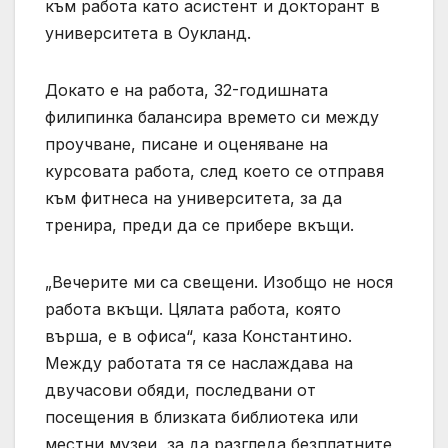
към работа като асистент и докторант в
университета в Оукланд.
Докато е на работа, 32-годишната
филипинка балансира времето си между
проучване, писане и оценяване на
курсовата работа, след което се отправя
към фитнеса на университета, за да
тренира, преди да се прибере вкъщи.
„Вечерите ми са свещени. Изобщо не нося
работа вкъщи. Цялата работа, която
върша, е в офиса“, каза Константино.
Между работата тя се наслаждава на
двучасови обяди, последвани от
посещения в близката библиотека или
местни музеи, за да разгледа безплатните