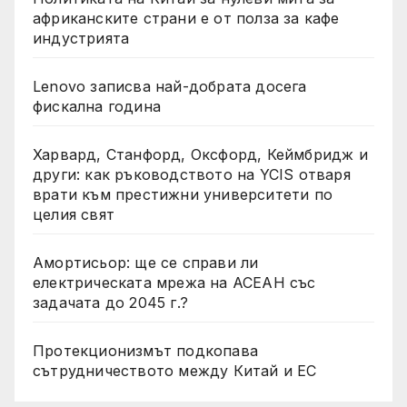
африканските страни е от полза за кафе
индустрията
Lenovo записва най-добрата досега
фискална година
Харвард, Станфорд, Оксфорд, Кеймбридж и
други: как ръководството на YCIS отваря
врати към престижни университети по
целия свят
Амортисьор: ще се справи ли
електрическата мрежа на АСЕАН със
задачата до 2045 г.?
Протекционизмът подкопава
сътрудничеството между Китай и ЕС