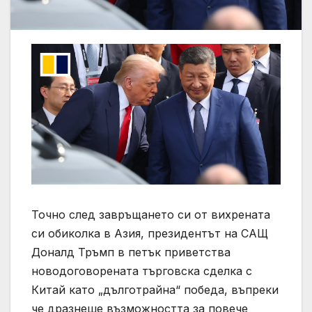
Точно след завръщането си от вихрената
си обиколка в Азия, президентът на САЩ
Доналд Тръмп в петък приветства
новодоговорената търговска сделка с
Китай като „дълготрайна“ победа, въпреки
че дразнеше възможността за повече