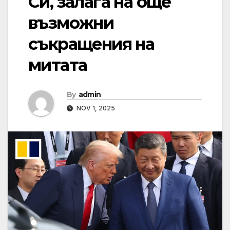
Си, залага на още
възможни
съкращения на
митата
By
admin
NOV 1, 2025