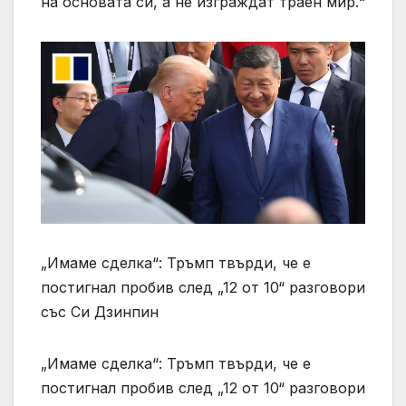
на основата си, а не изграждат траен мир.“
„Имаме сделка“: Тръмп твърди, че е
постигнал пробив след „12 от 10“ разговори
със Си Дзинпин
„Имаме сделка“: Тръмп твърди, че е
постигнал пробив след „12 от 10“ разговори