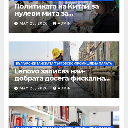
Политиката на Китай за
нулеви мита за
африканските страни е от
MAY 25, 2026
ADMIN
полза за кафе индустрията
БЪЛГАРО-КИТАЙСКАТА ТЪРГОВСКО-ПРОМИШЛЕНА ПАЛАТА
Lenovo записва най-
добрата досега фискална
година
MAY 25, 2026
ADMIN