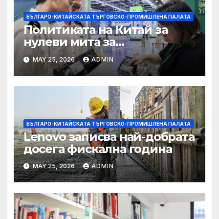
БЪЛГАРО-КИТАЙСКАТА ТЪРГОВСКО-ПРОМИШЛЕНА ПАЛАТА
Политиката на Китай за
нулеви мита за
африканските страни е от
MAY 25, 2026
ADMIN
полза за кафе индустрията
БЪЛГАРО-КИТАЙСКАТА ТЪРГОВСКО-ПРОМИШЛЕНА ПАЛАТА
Lenovo записва най-добрата
досега фискална година
MAY 25, 2026
ADMIN