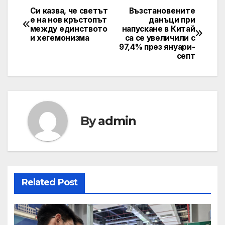
Си казва, че светът
Възстановените
Post
е на нов кръстопът
данъци при
между единството
напускане в Китай
navigation
и хегемонизма
са се увеличили с
97,4% през януари-
септ
By
admin
Related Post