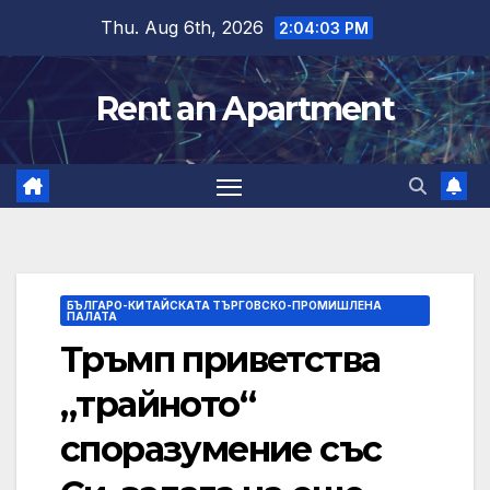
Skip
Thu. Aug 6th, 2026
2:04:04 PM
to
content
Rent an Apartment
БЪЛГАРО-КИТАЙСКАТА ТЪРГОВСКО-ПРОМИШЛЕНА
ПАЛАТА
Тръмп приветства
„трайното“
споразумение със