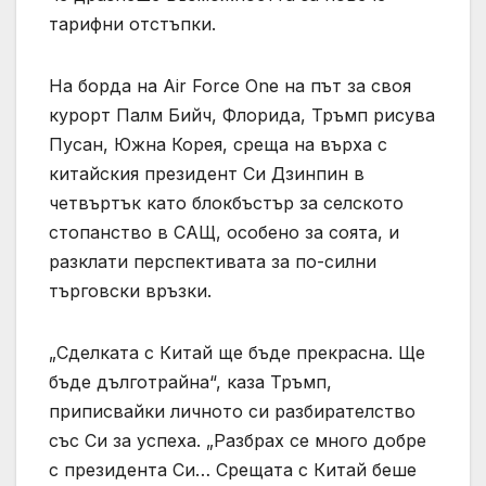
тарифни отстъпки.
На борда на Air Force One на път за своя
курорт Палм Бийч, Флорида, Тръмп рисува
Пусан, Южна Корея, среща на върха с
китайския президент Си Дзинпин в
четвъртък като блокбъстър за селското
стопанство в САЩ, особено за соята, и
разклати перспективата за по-силни
търговски връзки.
„Сделката с Китай ще бъде прекрасна. Ще
бъде дълготрайна“, каза Тръмп,
приписвайки личното си разбирателство
със Си за успеха. „Разбрах се много добре
с президента Си… Срещата с Китай беше