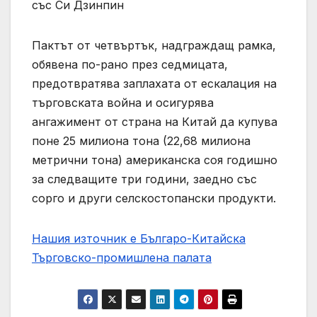
със Си Дзинпин
Пактът от четвъртък, надграждащ рамка,
обявена по-рано през седмицата,
предотвратява заплахата от ескалация на
търговската война и осигурява
ангажимент от страна на Китай да купува
поне 25 милиона тона (22,68 милиона
метрични тона) американска соя годишно
за следващите три години, заедно със
сорго и други селскостопански продукти.
Нашия източник е Българо-Китайска
Търговско-промишлена палaта