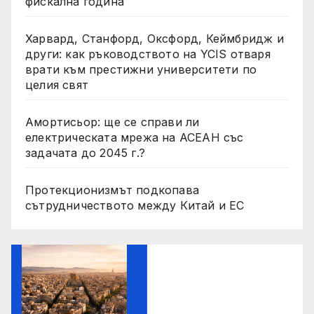
фискална година
Харвард, Станфорд, Оксфорд, Кеймбридж и
други: как ръководството на YCIS отваря
врати към престижни университети по
целия свят
Амортисьор: ще се справи ли
електрическата мрежа на АСЕАН със
задачата до 2045 г.?
Протекционизмът подкопава
сътрудничеството между Китай и ЕС