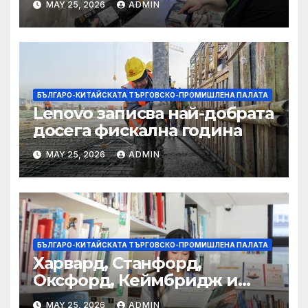
MAY 25, 2026
ADMIN
полза за кафе индустрията
БЪЛГАРО-КИТАЙСКАТА ТЪРГОВСКО-ПРОМИШЛЕНА ПАЛАТА
Lenovo записва най-добрата
досега фискална година
MAY 25, 2026
ADMIN
БЪЛГАРО-КИТАЙСКАТА ТЪРГОВСКО-ПРОМИШЛЕНА ПАЛАТА
Харвард, Станфорд,
Оксфорд, Кеймбридж и
други: как ръководството
MAY 25, 2026
ADMIN