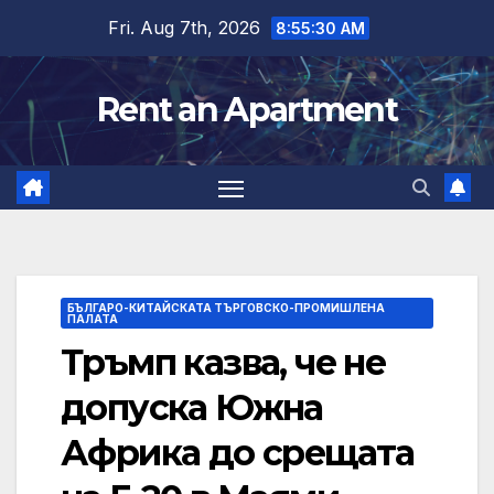
Skip
Fri. Aug 7th, 2026
8:55:31 AM
to
content
Rent an Apartment
БЪЛГАРО-КИТАЙСКАТА ТЪРГОВСКО-ПРОМИШЛЕНА
ПАЛАТА
Тръмп казва, че не
допуска Южна
Африка до срещата