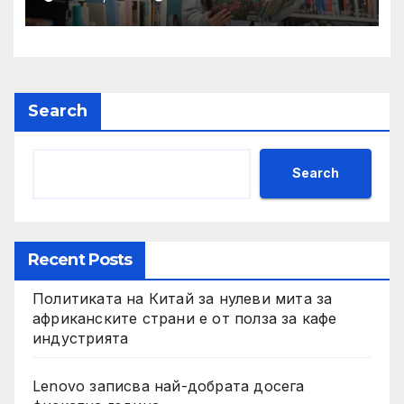
на YCIS отваря врати към
престижни университети
по целия свят
Search
Search
Recent Posts
Политиката на Китай за нулеви мита за
африканските страни е от полза за кафе
индустрията
Lenovo записва най-добрата досега