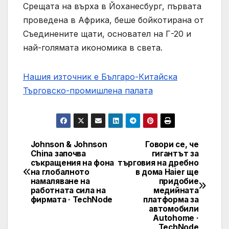
Срещата на върха в Йоханесбург, първата
проведена в Африка, беше бойкотирана от
Съединените щати, основател на Г-20 и
най-голямата икономика в света.
Нашия източник е Българо-Китайска
Търговско-промишлена палaта
Johnson & Johnson
Говори се, че
Post
China започва
гигантът за
съкращения на фона
търговия на дребно
navigation
на глобалното
в дома Haier ще
намаляване на
придобие
работната сила на
медийната
фирмата · TechNode
платформа за
автомобили
Autohome ·
TechNode