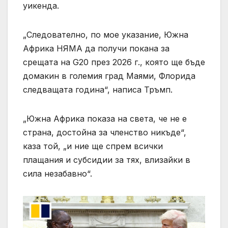
уикенда.
„Следователно, по мое указание, Южна
Африка НЯМА да получи покана за
срещата на G20 през 2026 г., която ще бъде
домакин в големия град Маями, Флорида
следващата година“, написа Тръмп.
„Южна Африка показа на света, че не е
страна, достойна за членство никъде“,
каза той, „и ние ще спрем всички
плащания и субсидии за тях, влизайки в
сила незабавно“.