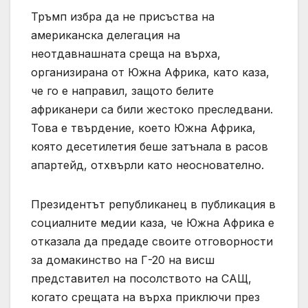
Тръмп избра да не присъства на
американска делегация на
неотдавнашната среща на върха,
организирана от Южна Африка, като каза,
че го е направил, защото белите
африканери са били жестоко преследвани.
Това е твърдение, което Южна Африка,
която десетилетия беше затънала в расов
апартейд, отхвърли като неоснователно.
Президентът републиканец в публикация в
социалните медии каза, че Южна Африка е
отказала да предаде своите отговорности
за домакинство на Г-20 на висш
представител на посолството на САЩ,
когато срещата на върха приключи през