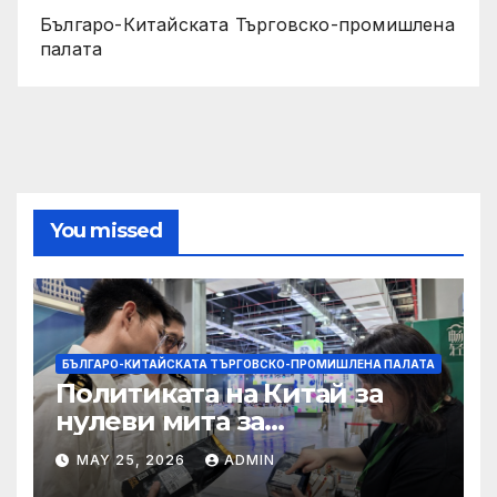
Българо-Китайската Търговско-промишлена
палата
You missed
БЪЛГАРО-КИТАЙСКАТА ТЪРГОВСКО-ПРОМИШЛЕНА ПАЛАТА
Политиката на Китай за
нулеви мита за
африканските страни е от
MAY 25, 2026
ADMIN
полза за кафе индустрията