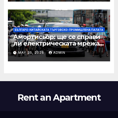
престижни университети
по целия свят
БЪЛГАРО-КИТАЙСКАТА ТЪРГОВСКО-ПРОМИШЛЕНА ПАЛАТА
Амортисьор: ще се справи
ли електрическата мрежа
на АСЕАН със задачата до
MAY 25, 2026
ADMIN
2045 г.?
Rent an Apartment