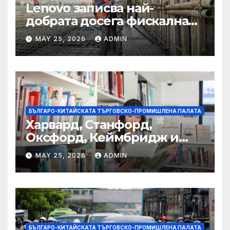
Lenovo записва най-
добрата досега фискална
година
MAY 25, 2026
ADMIN
БЪЛГАРО-КИТАЙСКАТА ТЪРГОВСКО-ПРОМИШЛЕНА ПАЛАТА
Харвард, Станфорд,
Оксфорд, Кеймбридж и
други: как ръководството
MAY 25, 2026
ADMIN
на YCIS отваря врати към
престижни университети
по целия свят
БЪЛГАРО-КИТАЙСКАТА ТЪРГОВСКО-ПРОМИШЛЕНА ПАЛАТА