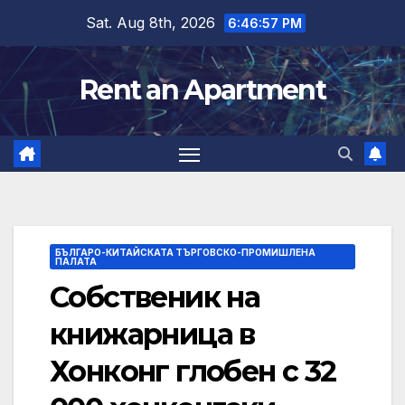
Skip
Sat. Aug 8th, 2026
6:46:58 PM
to
content
Rent an Apartment
БЪЛГАРО-КИТАЙСКАТА ТЪРГОВСКО-ПРОМИШЛЕНА
ПАЛАТА
Собственик на
книжарница в
Хонконг глобен с 32