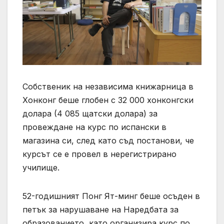
Собственик на независима книжарница в
Хонконг беше глобен с 32 000 хонконгски
долара (4 085 щатски долара) за
провеждане на курс по испански в
магазина си, след като съд постанови, че
курсът се е провел в нерегистрирано
училище.
52-годишният Понг Ят-минг беше осъден в
петък за нарушаване на Наредбата за
образованието, като организира курс по