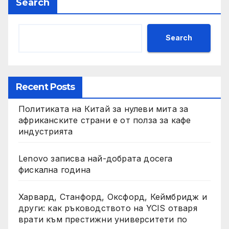
Search
Search
Recent Posts
Политиката на Китай за нулеви мита за
африканските страни е от полза за кафе
индустрията
Lenovo записва най-добрата досега
фискална година
Харвард, Станфорд, Оксфорд, Кеймбридж и
други: как ръководството на YCIS отваря
врати към престижни университети по