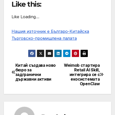
Like this:
Like Loading…
Нашия източник е Българо-Китайска
Търговско-промишлена палaта
Китай създава ново
Weimob стартира
Post
бюро за
Retail AI Skill,
задгранични
интегрира се с
navigation
държавни активи
екосистемата
OpenClaw