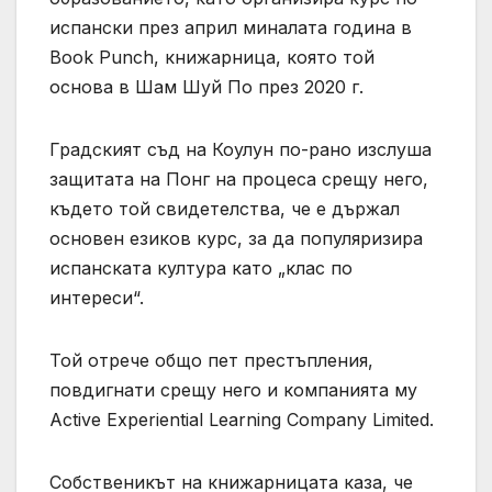
испански през април миналата година в
Book Punch, книжарница, която той
основа в Шам Шуй По през 2020 г.
Градският съд на Коулун по-рано изслуша
защитата на Понг на процеса срещу него,
където той свидетелства, че е държал
основен езиков курс, за да популяризира
испанската култура като „клас по
интереси“.
Той отрече общо пет престъпления,
повдигнати срещу него и компанията му
Active Experiential Learning Company Limited.
Собственикът на книжарницата каза, че