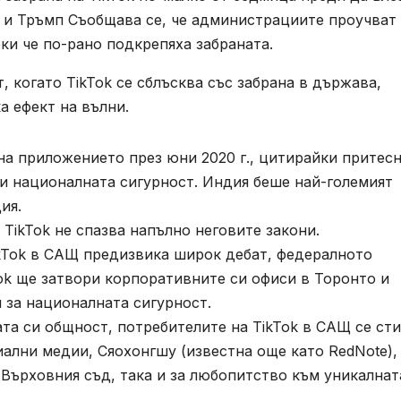
 и Тръмп Съобщава се, че администрациите проучват
еки че по-рано подкрепяха забраната.
, когато TikTok се сблъсква със забрана в държава,
 ефект на вълни.
а приложението през юни 2020 г., цитирайки притес
и националната сигурност. Индия беше най-големият
ия.
 TikTok не спазва напълно неговите закони.
ikTok в САЩ предизвика широк дебат, федералното
ok ще затвори корпоративните си офиси в Торонто и
 за националната сигурност.
та си общност, потребителите на TikTok в САЩ се ст
иални медии, Сяохонгшу (известна още като RedNote),
 Върховния съд, така и за любопитство към уникалнат