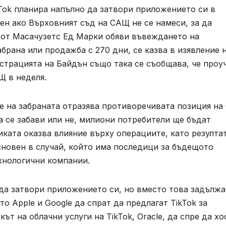
Tok планира напълно да затвори приложението си в
вен ако Върховният съд на САЩ не се намеси, за да
т от Масачузетс Ед Марки обяви въвеждането на
брана или продажба с 270 дни, се казва в изявление 
трацията на Байдън също така се съобщава, че проу
Щ в неделя.
е на забраната отразява противоречивата позиция н
а се забави или не, милиони потребители ще бъдат
иката оказва влияние върху операциите, като резулта
сновен в случай, който има последици за бъдещото
хнологични компании.
 да затвори приложението си, но вместо това задълж
о Apple и Google да спрат да предлагат TikTok за
ът на облачни услуги на TikTok, Oracle, да спре да хо