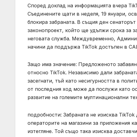
Според доклад на информацията вчера Tik
Съединените щати в неделя, 19 януари, ос
блокира забраната. В същия ден сенаторъ
законопроект, който ще удължи срока за за
неговата служба. Междувременно, Админис
начини да поддържа TikTok достъпен в СА
Защо има значение: Предложеното забавян
относно TikTok. Независимо дали забранат
засегнати, тъй като несигурността в полит
от последния ход може да послужи като о
развитие на големите мултинационални те
подробности: Забраната не изисква TikTok
операторите на магазини за приложения кат
изтегляне. Той също така изисква доставчик