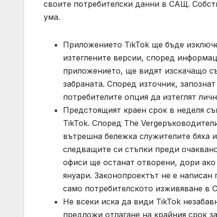
своите потребителски данни в САЩ. Собств
ума.
Приложението TikTok ще бъде изключе
изтеглените версии, според информац
приложението, ще видят изскачащо съ
забраната. Според източник, запознат
потребителите опция да изтеглят лични
Предстоящият краен срок в неделя съ
TikTok. Според The Vergeръководители
вътрешна бележка служителите бяха 
следващите си стъпки преди очаквано
офиси ще останат отворени, дори ако 
януари. Законопроектът не е написан п
само потребителското изживяване в 
Не всеки иска да види TikTok незаба
предложи отлагане на крайния срок за