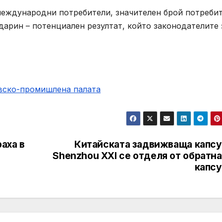
 международни потребители, значителен брой потреби
дарин – потенциален резултат, който законодателите 
овско-промишлена палaта
аха в
Китайската задвижваща капсу
Shenzhou XXI се отделя от обратн
капсу