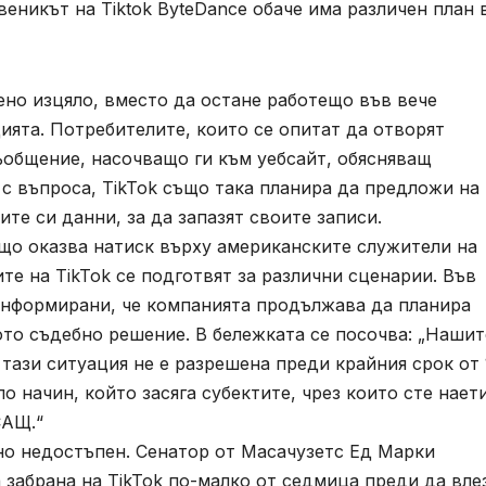
еникът на Tiktok ByteDance обаче има различен план 
но изцяло, вместо да остане работещо във вече
ията. Потребителите, които се опитат да отворят
общение, насочващо ги към уебсайт, обясняващ
 с въпроса, TikTok също така планира да предложи на
те си данни, за да запазят своите записи.
що оказва натиск върху американските служители на
те на TikTok се подготвят за различни сценарии. Във
информирани, че компанията продължава да планира
то съдебно решение. В бележката се посочва: „Нашит
тази ситуация не е разрешена преди крайния срок от 
о начин, който засяга субектите, чрез които сте наети
САЩ.“
вно недостъпен. Сенатор от Масачузетс Ед Марки
 забрана на TikTok по-малко от седмица преди да вле