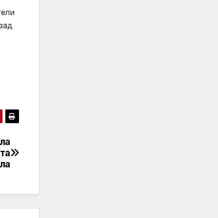
тели
зад
ла
ата
ла