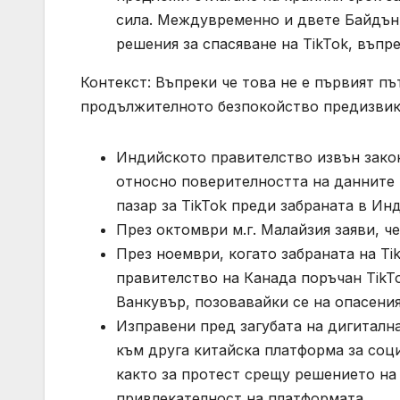
сила. Междувременно и двете Байдън
решения за спасяване на TikTok, въпр
Контекст: Въпреки че това не е първият път
продължителното безпокойство предизвика
Индийското правителство извън закон
относно поверителността на данните 
пазар за TikTok преди забраната в Инд
През октомври м.г. Малайзия заяви, че
През ноември, когато забраната на T
правителство на Канада поръчан TikT
Ванкувър, позовавайки се на опасения
Изправени пред загубата на дигитална
към друга китайска платформа за соц
както за протест срещу решението на
привлекателност на платформата.