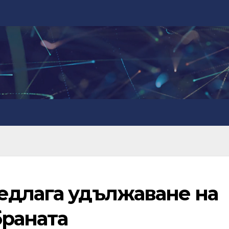
едлага удължаване на
браната