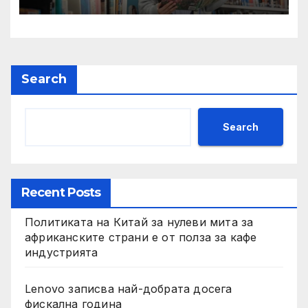
на YCIS отваря врати към
престижни университети
по целия свят
Search
Search
Recent Posts
Политиката на Китай за нулеви мита за
африканските страни е от полза за кафе
индустрията
Lenovo записва най-добрата досега
фискална година