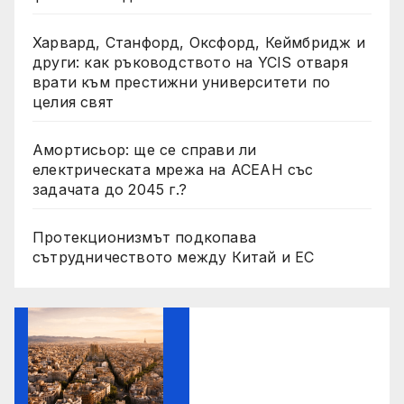
Харвард, Станфорд, Оксфорд, Кеймбридж и
други: как ръководството на YCIS отваря
врати към престижни университети по
целия свят
Амортисьор: ще се справи ли
електрическата мрежа на АСЕАН със
задачата до 2045 г.?
Протекционизмът подкопава
сътрудничеството между Китай и ЕС