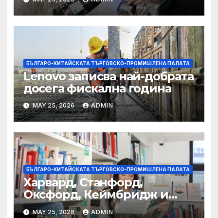
полза за кафе индустрията
БЪЛГАРО-КИТАЙСКАТА ТЪРГОВСКО-ПРОМИШЛЕНА ПАЛАТА
Lenovo записва най-добрата
досега фискална година
MAY 25, 2026
ADMIN
БЪЛГАРО-КИТАЙСКАТА ТЪРГОВСКО-ПРОМИШЛЕНА ПАЛАТА
Харвард, Станфорд,
Оксфорд, Кеймбридж и
други: как ръководството
MAY 25, 2026
ADMIN