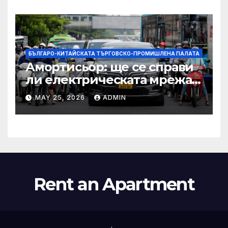
престижни университети
по целия свят
БЪЛГАРО-КИТАЙСКАТА ТЪРГОВСКО-ПРОМИШЛЕНА ПАЛАТА
Амортисьор: ще се справи
ли електрическата мрежа
на АСЕАН със задачата до
MAY 25, 2026
ADMIN
2045 г.?
Rent an Apartment