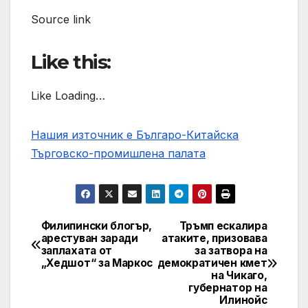
Source link
Like this:
Like Loading…
Нашия източник е Българо-Китайска
Търговско-промишлена палaта
Филипински блогър,
Тръмп ескалира
Post
арестуван заради
атаките, призовава
заплахата от
за затвора на
navigation
„Хедшот“ за Маркос
демократичен кмет
на Чикаго,
губернатор на
Илинойс