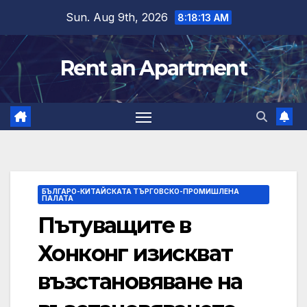
Skip
Sun. Aug 9th, 2026
8:18:14 AM
to
content
Rent an Apartment
БЪЛГАРО-КИТАЙСКАТА ТЪРГОВСКО-ПРОМИШЛЕНА
ПАЛАТА
Пътуващите в
Хонконг изискват
възстановяване на