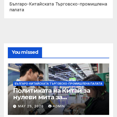
Българо-Китайската Търговско-промишлена
палата
You missed
БЪЛГАРО-КИТАЙСКАТА ТЪРГОВСКО-ПРОМИШЛЕНА ПАЛАТА
Политиката на Китай за
нулеви мита за
африканските страни е от
MAY 25, 2026
ADMIN
полза за кафе индустрията