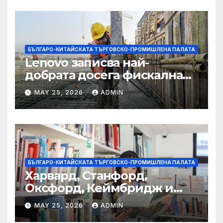
БЪЛГАРО-КИТАЙСКАТА ТЪРГОВСКО-ПРОМИШЛЕНА ПАЛАТА
Lenovo записва най-
добрата досега фискална
година
MAY 25, 2026
ADMIN
БЪЛГАРО-КИТАЙСКАТА ТЪРГОВСКО-ПРОМИШЛЕНА ПАЛАТА
Харвард, Станфорд,
Оксфорд, Кеймбридж и
други: как ръководството
MAY 25, 2026
ADMIN
на YCIS отваря врати към