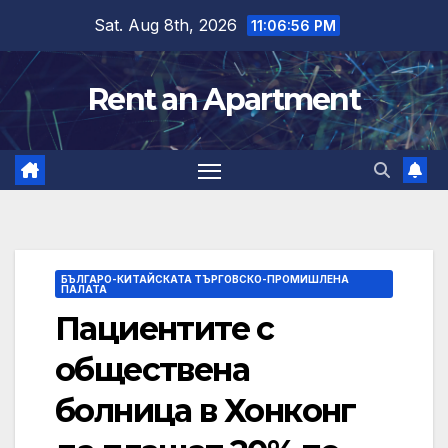
Skip
Sat. Aug 8th, 2026
11:06:56 PM
to
content
Rent an Apartment
БЪЛГАРО-КИТАЙСКАТА ТЪРГОВСКО-ПРОМИШЛЕНА
ПАЛАТА
Пациентите с
обществена
болница в Хонконг