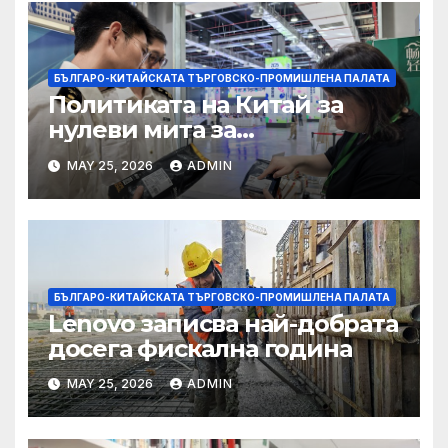
БЪЛГАРО-КИТАЙСКАТА ТЪРГОВСКО-ПРОМИШЛЕНА ПАЛАТА
Политиката на Китай за
нулеви мита за
африканските страни е от
MAY 25, 2026
ADMIN
полза за кафе индустрията
БЪЛГАРО-КИТАЙСКАТА ТЪРГОВСКО-ПРОМИШЛЕНА ПАЛАТА
Lenovo записва най-добрата
досега фискална година
MAY 25, 2026
ADMIN