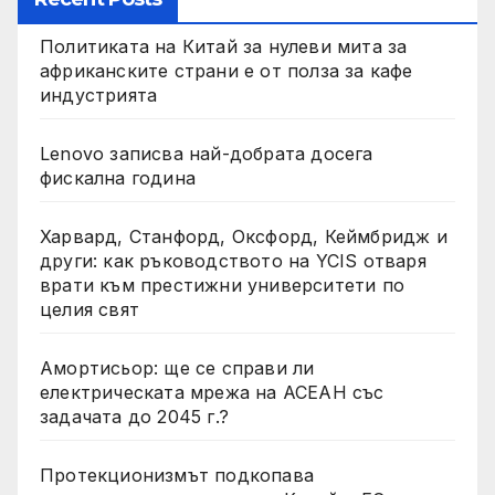
Политиката на Китай за нулеви мита за
африканските страни е от полза за кафе
индустрията
Lenovo записва най-добрата досега
фискална година
Харвард, Станфорд, Оксфорд, Кеймбридж и
други: как ръководството на YCIS отваря
врати към престижни университети по
целия свят
Амортисьор: ще се справи ли
електрическата мрежа на АСЕАН със
задачата до 2045 г.?
Протекционизмът подкопава