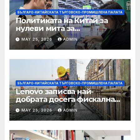
БЪЛГАРО-КИТАЙСКАТА ТЪРГОВСКО-ПРОМИШЛЕНА ПАЛАТА
Политиката на Китай за
нулеви мита за
африканските страни е от
MAY 25, 2026
ADMIN
полза за кафе индустрията
БЪЛГАРО-КИТАЙСКАТА ТЪРГОВСКО-ПРОМИШЛЕНА ПАЛАТА
Lenovo записва най-
добрата досега фискална
година
MAY 25, 2026
ADMIN