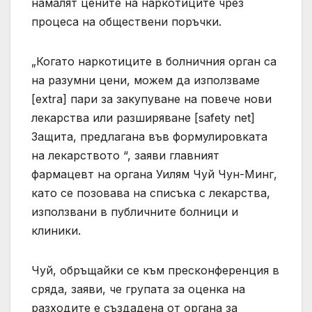
намалят цените на наркотиците чрез
процеса на обществени поръчки.
„Когато наркотиците в болничния орган са
на разумни цени, можем да използваме
[extra] пари за закупуване на повече нови
лекарства или разширяване [safety net]
Защита, предлагана във формулировката
на лекарството “, заяви главният
фармацевт на органа Уилям Чуй Чун-Минг,
като се позовава на списъка с лекарства,
използвани в публичните болници и
клиники.
Чуй, обръщайки се към пресконференция в
сряда, заяви, че групата за оценка на
разходите е създадена от органа за