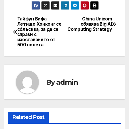
Тайфун Вифа:
China Unicom
Post
Летище Хонконг се
обявява Big AI
сблъсква, за да се
Computing Strategy
navigation
справи с
изоставането от
500 полета
By
admin
Related Post