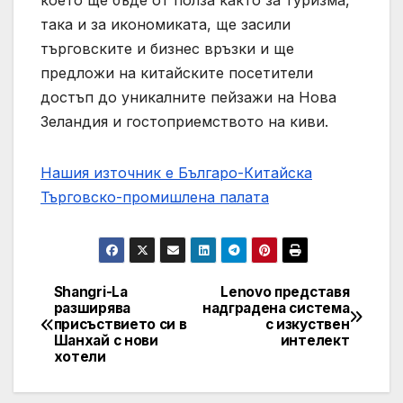
което ще бъде от полза както за туризма,
така и за икономиката, ще засили
търговските и бизнес връзки и ще
предложи на китайските посетители
достъп до уникалните пейзажи на Нова
Зеландия и гостоприемството на киви.
Нашия източник е Българо-Китайска
Търговско-промишлена палaта
Shangri-La
Lenovo представя
Post
разширява
надградена система
присъствието си в
с изкуствен
navigation
Шанхай с нови
интелект
хотели