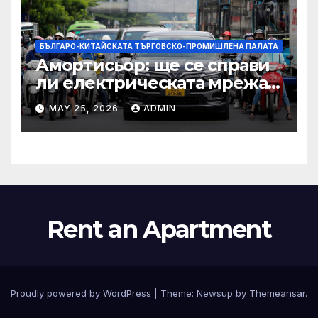
БЪЛГАРО-КИТАЙСКАТА ТЪРГОВСКО-ПРОМИШЛЕНА ПАЛАТА
Амортисьор: ще се справи
ли електрическата мрежа
на АСЕАН със задачата до
MAY 25, 2026
ADMIN
2045 г.?
Rent an Apartment
Proudly powered by WordPress
|
Theme:
Newsup
by
Themeansar
.