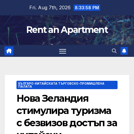
Skip
Fri. Aug 7th, 2026
8:33:59 PM
to
content
Rent an Apartment
БЪЛГАРО-КИТАЙСКАТА ТЪРГОВСКО-ПРОМИШЛЕНА
ПАЛАТА
Нова Зеландия
стимулира туризма
с безвизов достъп за