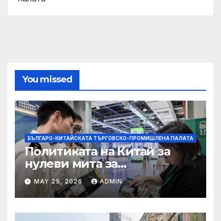
You missed
БЪЛГАРО-КИТАЙСКАТА ТЪРГОВСКО-ПРОМИШЛЕНА ПАЛАТА
Политиката на Китай за
нулеви мита за
африканските страни е от
MAY 25, 2026
ADMIN
полза за кафе индустрията