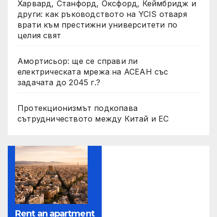
Харвард, Станфорд, Оксфорд, Кеймбридж и
други: как ръководството на YCIS отваря
врати към престижни университети по
целия свят
Амортисьор: ще се справи ли
електрическата мрежа на АСЕАН със
задачата до 2045 г.?
Протекционизмът подкопава
сътрудничеството между Китай и ЕС
Rent an apartment