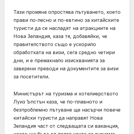
Тази промяна опростява пътуването, което
прави по-лесно и по-евтино за китайските
туристи да се насладят на атракциите на
Нова Зеландия, каза тя, добавяйки, че
правителството също е ускорило
обработката на визи, сега средно четири
дни, и е премахнало изискванията за
заверени преводи на документите за визи
за посетители.
Министърът на туризма и хотелиерството
Луиз Ъпстън каза, че по-плавното и
безпроблемно пътуване ще насърчи повече
китайски туристи да направят Нова
Зеландия част от следващата си ваканция,