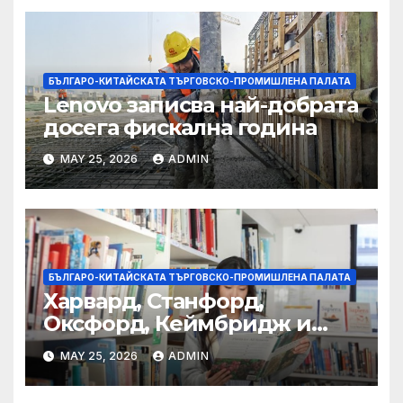
БЪЛГАРО-КИТАЙСКАТА ТЪРГОВСКО-ПРОМИШЛЕНА ПАЛАТА
Lenovo записва най-добрата
досега фискална година
MAY 25, 2026
ADMIN
БЪЛГАРО-КИТАЙСКАТА ТЪРГОВСКО-ПРОМИШЛЕНА ПАЛАТА
Харвард, Станфорд,
Оксфорд, Кеймбридж и
други: как ръководството
MAY 25, 2026
ADMIN
на YCIS отваря врати към
престижни университети