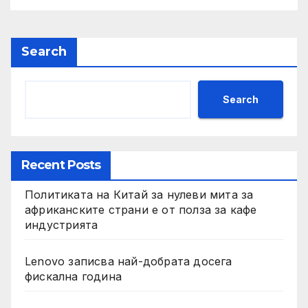
по целия свят
Search
Search
Recent Posts
Политиката на Китай за нулеви мита за
африканските страни е от полза за кафе
индустрията
Lenovo записва най-добрата досега
фискална година