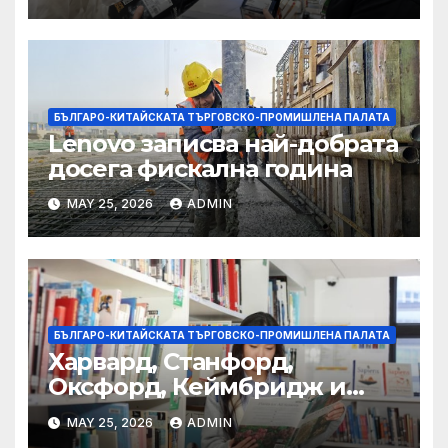
полза за кафе индустрията
БЪЛГАРО-КИТАЙСКАТА ТЪРГОВСКО-ПРОМИШЛЕНА ПАЛАТА
Lenovo записва най-добрата
досега фискална година
MAY 25, 2026
ADMIN
БЪЛГАРО-КИТАЙСКАТА ТЪРГОВСКО-ПРОМИШЛЕНА ПАЛАТА
Харвард, Станфорд,
Оксфорд, Кеймбридж и
други: как ръководството
MAY 25, 2026
ADMIN
на YCIS отваря врати към