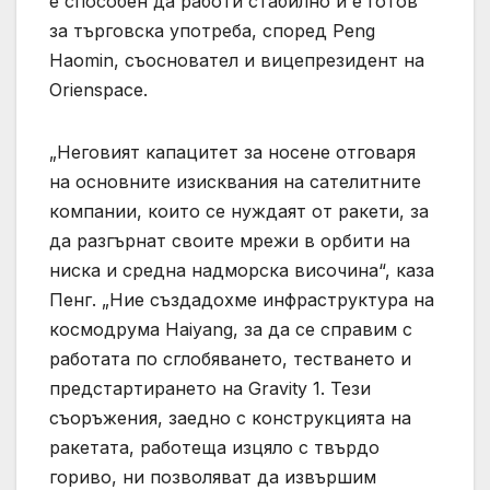
е способен да работи стабилно и е готов
за търговска употреба, според Peng
Haomin, съосновател и вицепрезидент на
Orienspace.
„Неговият капацитет за носене отговаря
на основните изисквания на сателитните
компании, които се нуждаят от ракети, за
да разгърнат своите мрежи в орбити на
ниска и средна надморска височина“, каза
Пенг. „Ние създадохме инфраструктура на
космодрума Haiyang, за да се справим с
работата по сглобяването, тестването и
предстартирането на Gravity 1. Тези
съоръжения, заедно с конструкцията на
ракетата, работеща изцяло с твърдо
гориво, ни позволяват да извършим