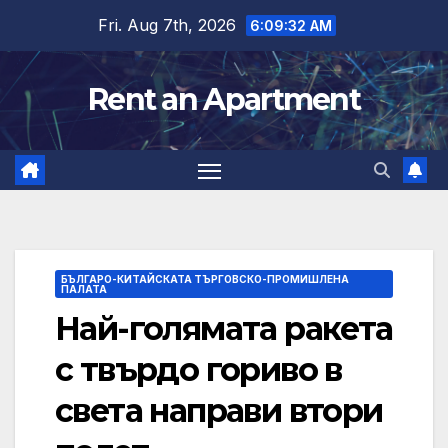
Skip
Fri. Aug 7th, 2026
6:09:32 AM
to
content
Rent an Apartment
БЪЛГАРО-КИТАЙСКАТА ТЪРГОВСКО-ПРОМИШЛЕНА
ПАЛАТА
Най-голямата ракета
с твърдо гориво в
света направи втори