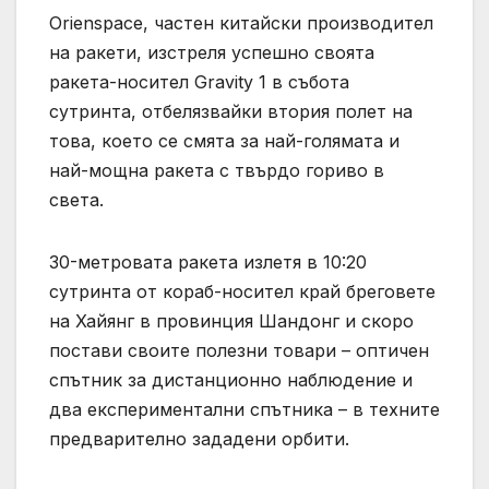
Orienspace, частен китайски производител
на ракети, изстреля успешно своята
ракета-носител Gravity 1 в събота
сутринта, отбелязвайки втория полет на
това, което се смята за най-голямата и
най-мощна ракета с твърдо гориво в
света.
30-метровата ракета излетя в 10:20
сутринта от кораб-носител край бреговете
на Хайянг в провинция Шандонг и скоро
постави своите полезни товари – оптичен
спътник за дистанционно наблюдение и
два експериментални спътника – в техните
предварително зададени орбити.