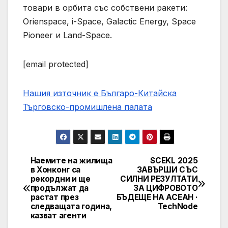
товари в орбита със собствени ракети:
Orienspace, i-Space, Galactic Energy, Space
Pioneer и Land-Space.
[email protected]
Нашия източник е Българо-Китайска
Търговско-промишлена палaта
Наемите на жилища
SCEKL 2025
Post
в Хонконг са
ЗАВЪРШИ СЪС
рекордни и ще
СИЛНИ РЕЗУЛТАТИ
navigation
продължат да
ЗА ЦИФРОВОТО
растат през
БЪДЕЩЕ НА АСЕАН ·
следващата година,
TechNode
казват агенти