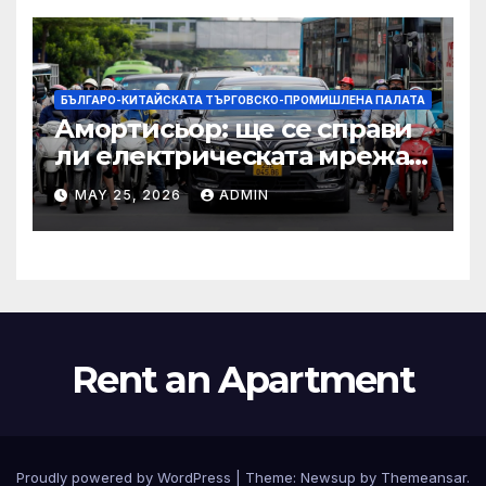
по целия свят
БЪЛГАРО-КИТАЙСКАТА ТЪРГОВСКО-ПРОМИШЛЕНА ПАЛАТА
Амортисьор: ще се справи
ли електрическата мрежа
на АСЕАН със задачата до
MAY 25, 2026
ADMIN
2045 г.?
Rent an Apartment
Proudly powered by WordPress
|
Theme:
Newsup
by
Themeansar
.