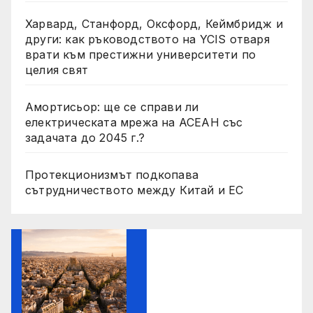
Харвард, Станфорд, Оксфорд, Кеймбридж и
други: как ръководството на YCIS отваря
врати към престижни университети по
целия свят
Амортисьор: ще се справи ли
електрическата мрежа на АСЕАН със
задачата до 2045 г.?
Протекционизмът подкопава
сътрудничеството между Китай и ЕС