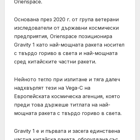
Orienspace.
Основана през 2020 г. от група ветерани
изследователи от държавни космически
предприятия, Orienspace позиционира
Gravity 1 като най-мощната ракета носител
с твърдо гориво в света и най-мощната
сред китайските частни ракети.
Нейното тегло при излитане и тяга далеч
надхвърлят тези на Vega-C на
Европейската космическа агенция, която
преди това държеше титлата на най-
мощната ракета с твърдо гориво в света.
Gravity 1 е и първата и засега единствена
частна китайска ракета, оборудвана със