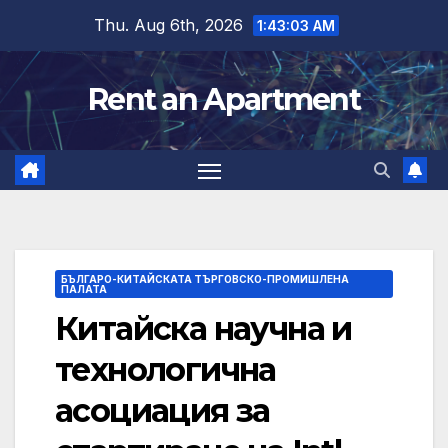
Skip
Thu. Aug 6th, 2026
1:43:04 AM
to
content
Rent an Apartment
БЪЛГАРО-КИТАЙСКАТА ТЪРГОВСКО-ПРОМИШЛЕНА
ПАЛАТА
Китайска научна и
технологична
асоциация за