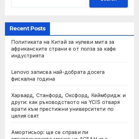
Recent Posts
Политиката на Китай за нулеви мита за
африканските страни е от полза за кафе
индустрията
Lenovo записва най-добрата досега
фискална година
Харвард, Станфорд, Оксфорд, Кеймбридж и
други: как ръководството на YCIS отваря
врати към престижни университети по
целия свят
Амортисьор: ще се справи ли