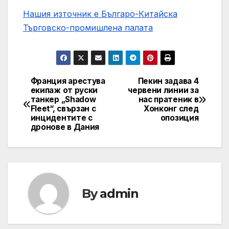
Нашия източник е Българо-Китайска
Търговско-промишлена палaта
Франция арестува
Пекин задава 4
Post
екипаж от руски
червени линии за
танкер „Shadow
нас пратеник в
navigation
Fleet“, свързан с
Хонконг след
инцидентите с
опозиция
дронове в Дания
By
admin