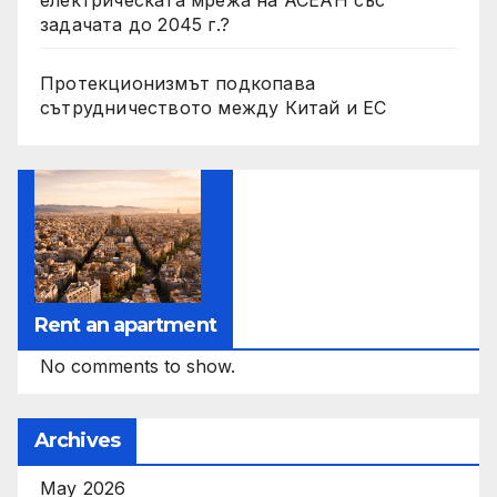
електрическата мрежа на АСЕАН със
задачата до 2045 г.?
Протекционизмът подкопава
сътрудничеството между Китай и ЕС
Rent an apartment
No comments to show.
Archives
May 2026