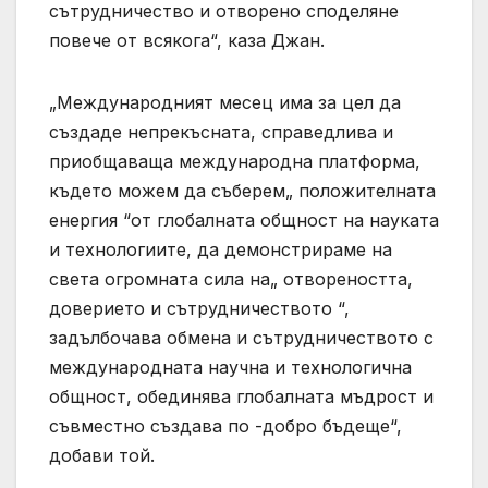
сътрудничество и отворено споделяне
повече от всякога“, каза Джан.
„Международният месец има за цел да
създаде непрекъсната, справедлива и
приобщаваща международна платформа,
където можем да съберем„ положителната
енергия “от глобалната общност на науката
и технологиите, да демонстрираме на
света огромната сила на„ отвореността,
доверието и сътрудничеството “,
задълбочава обмена и сътрудничеството с
международната научна и технологична
общност, обединява глобалната мъдрост и
съвместно създава по -добро бъдеще“,
добави той.