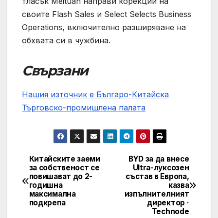
тласък Meituan направи корекции на
своите Flash Sales и Select Selects Business
Operations, включително разширяване на
обхвата си в чужбина.
Свързани
Нашия източник е Българо-Китайска
Търговско-промишлена палaта
Китайските заеми
BYD за да внесе
Post
за собственост се
Ultra-луксозен
повишават до 2-
състав в Европа,
navigation
годишна
казва
максимална
изпълнителният
подкрепа
директор ·
Technode