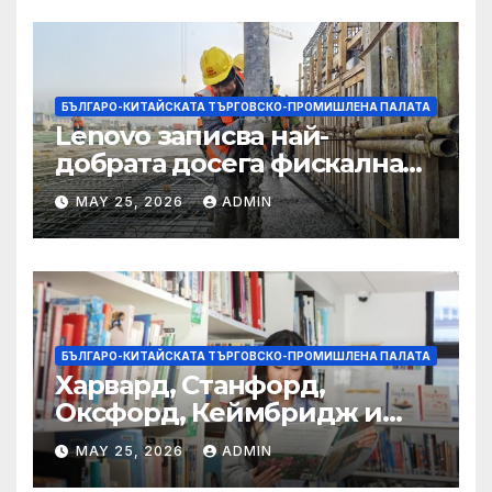
БЪЛГАРО-КИТАЙСКАТА ТЪРГОВСКО-ПРОМИШЛЕНА ПАЛАТА
Lenovo записва най-
добрата досега фискална
година
MAY 25, 2026
ADMIN
БЪЛГАРО-КИТАЙСКАТА ТЪРГОВСКО-ПРОМИШЛЕНА ПАЛАТА
Харвард, Станфорд,
Оксфорд, Кеймбридж и
други: как ръководството
MAY 25, 2026
ADMIN
на YCIS отваря врати към