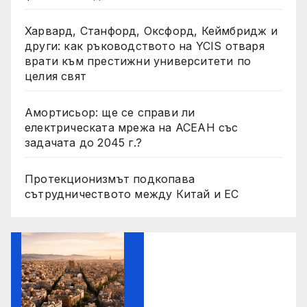
Харвард, Станфорд, Оксфорд, Кеймбридж и
други: как ръководството на YCIS отваря
врати към престижни университети по
целия свят
Амортисьор: ще се справи ли
електрическата мрежа на АСЕАН със
задачата до 2045 г.?
Протекционизмът подкопава
сътрудничеството между Китай и ЕС