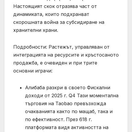
Настоящият скок отразява част от
динамиката, които подхранват
скорошната война за субсидиране на
хранителни храни.
Подробности: Растежът, управляван от
интеграцията на ресурсите и кръстосаното
продажба, е очевиден и при трите
основни играчи:
Алибаба разкри в своето Фискални
доходи от 2025 г. Q4 Тази моментална
търговия на Taobao превъзхожда
очакванията както по мащаб, така и
по ефективност. През 618 г.
платформата видя активността на