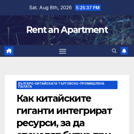
Skip
Sat. Aug 8th, 2026
5:25:38 PM
to
content
Rent an Apartment
БЪЛГАРО-КИТАЙСКАТА ТЪРГОВСКО-ПРОМИШЛЕНА
ПАЛАТА
Как китайските
гиганти интегрират
ресурси, за да