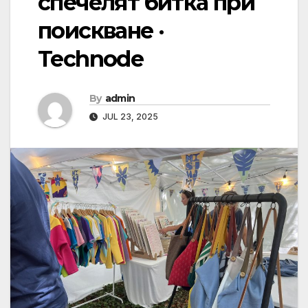
спечелят битка при
поискване ·
Technode
By
admin
JUL 23, 2025