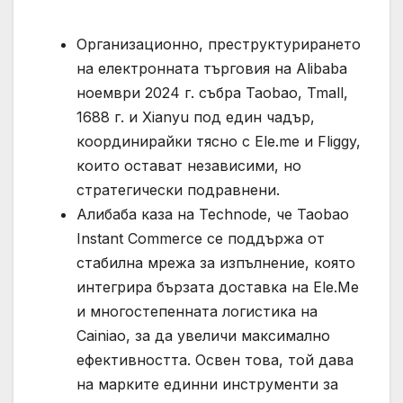
Организационно, преструктурирането
на електронната търговия на Alibaba
ноември 2024 г. събра Taobao, Tmall,
1688 г. и Xianyu под един чадър,
координирайки тясно с Ele.me и Fliggy,
които остават независими, но
стратегически подравнени.
Алибаба каза на Technode, че Taobao
Instant Commerce се поддържа от
стабилна мрежа за изпълнение, която
интегрира бързата доставка на Ele.Me
и многостепенната логистика на
Cainiao, за да увеличи максимално
ефективността. Освен това, той дава
на марките единни инструменти за