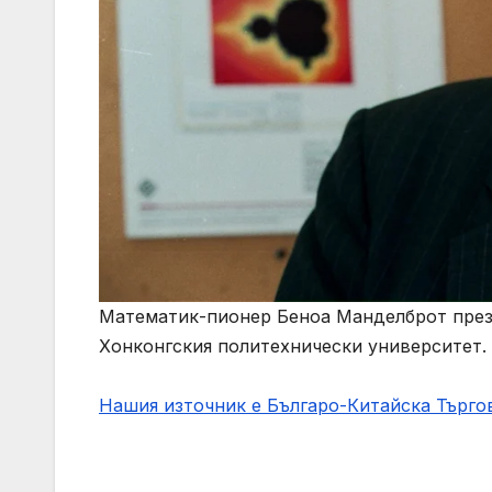
Математик-пионер Беноа Манделброт през 1
Хонконгския политехнически университет. 
Нашия източник е Българо-Китайска Търг