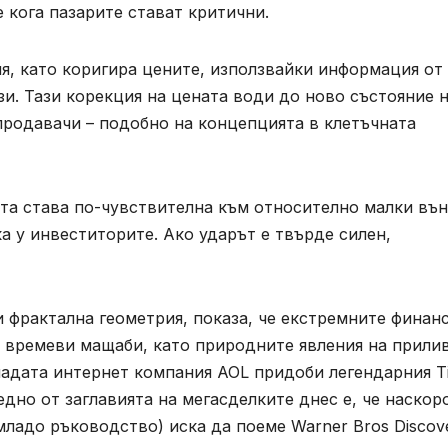
 кога пазарите стават критични.
я, като коригира цените, използвайки информация от
зи. Тази корекция на цената води до ново състояние 
родавачи – подобно на концепцията в клетъчната
ата става по-чувствителна към относително малки въ
а у инвеститорите. Ако ударът е твърде силен,
 фрактална геометрия, показа, че екстремните финан
в времеви мащаби, като природните явления на прили
ладата интернет компания AOL придоби легендарния T
 едно от заглавията на мегасделките днес е, че наскор
ладо ръководство) иска да поеме Warner Bros Discove