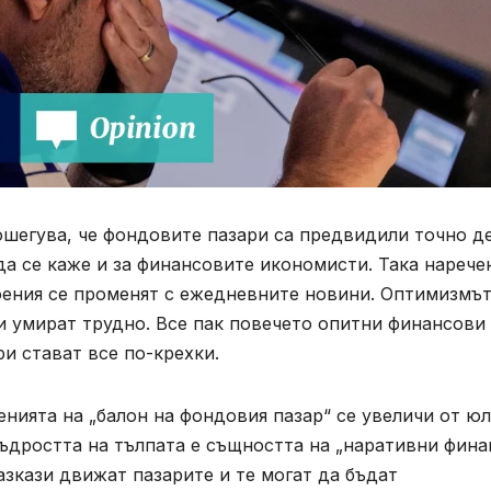
шегува, че фондовите пазари са предвидили точно д
а се каже и за финансовите икономисти. Така нарече
ения се променят с ежедневните новини. Оптимизмът
и умират трудно. Все пак повечето опитни финансови
и стават все по-крехки.
енията на „балон на фондовия пазар“ се увеличи от ю
ъдростта на тълпата е същността на „наративни фина
зкази движат пазарите и те могат да бъдат