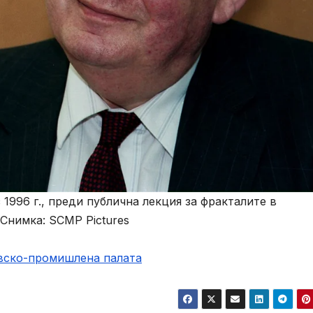
996 г., преди публична лекция за фракталите в
Снимка: SCMP Pictures
овско-промишлена палaта