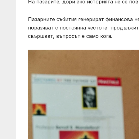
На пазарите, дори ако историята не се пов
Пазарните събития генерират финансова н
поразяват с постоянна честота, продължит
свършват, въпросът е само кога.