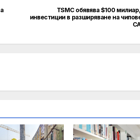
за
TSMC обявява $100 милиар
инвестиции в разширяване на чипов
С