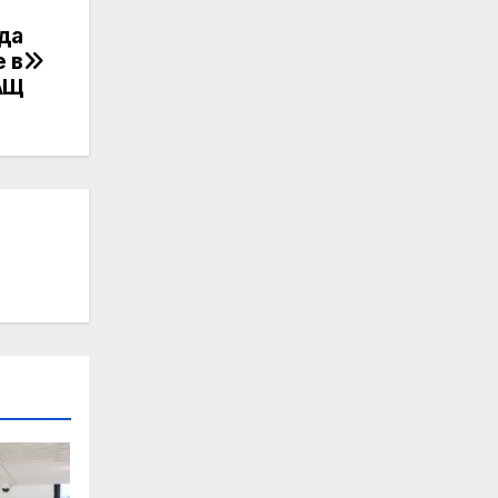
да
е в
АЩ