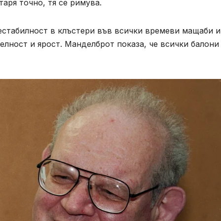
таря точно, тя се римува.
естабилност в клъстери във всички времеви мащаби и
елност и ярост. Манделброт показа, че всички балони