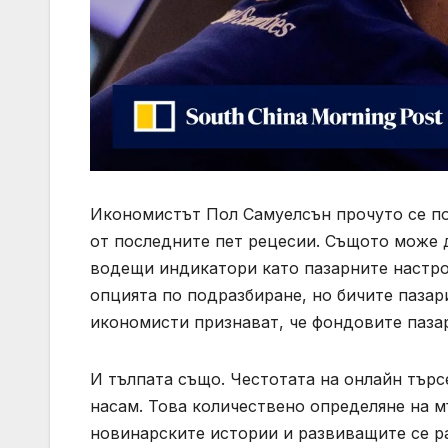
Икономистът Пол Самуелсън прочуто се по
от последните пет рецесии. Същото може д
водещи индикатори като пазарните настро
опцията по подразбиране, но бичите пазар
икономисти признават, че фондовите пазар
И тълпата също. Честотата на онлайн търс
насам. Това количествено определяне на м
новинарските истории и развиващите се ра