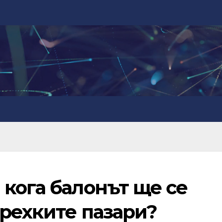
кога балонът ще се
крехките пазари?