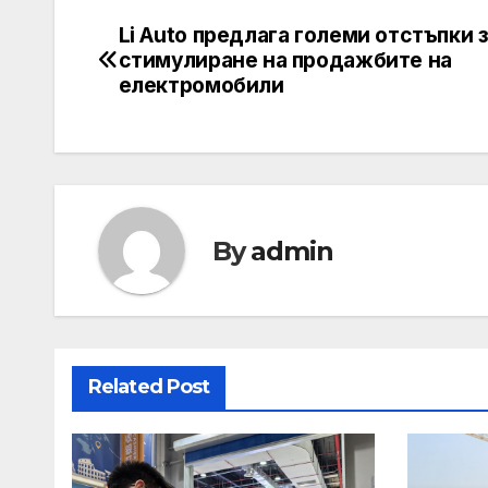
Li Auto предлага големи отстъпки 
Post
стимулиране на продажбите на
navigation
електромобили
By
admin
Related Post