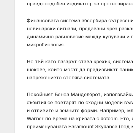
правдоподобен индикатор за прогнозиране
Финансовата система абсорбира сътресени
новинарски сигнали, предавани чрез разка
динамично равновесие между купувачи и п
микробиология.
Но тъй като пазарът става крехък, систем
шокове, които могат да предизвикат паник
напрежението стопява системата.
Покойният Беноа Манделброт, използвайки
събития се повтарят по сходни модели въ
и отливите и земните форми. Например, м
Warner по време на кризата с dotcom. Ето,
преименуваната Paramount Skydance (под м