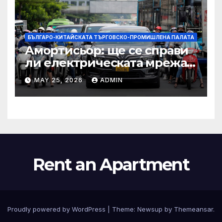
БЪЛГАРО-КИТАЙСКАТА ТЪРГОВСКО-ПРОМИШЛЕНА ПАЛАТА
Амортисьор: ще се справи
ли електрическата мрежа
на АСЕАН със задачата до
MAY 25, 2026
ADMIN
2045 г.?
Rent an Apartment
Proudly powered by WordPress
|
Theme:
Newsup
by
Themeansar
.