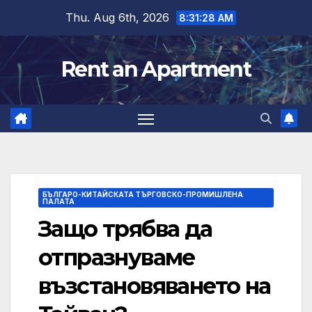
Skip
Thu. Aug 6th, 2026
8:31:29 AM
to
content
Rent an Apartment
БЪЛГАРО-КИТАЙСКАТА ТЪРГОВСКО-ПРОМИШЛЕНА
ПАЛАТА
Защо трябва да
отпразнуваме
възстановяването на