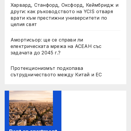
Харвард, Станфорд, Оксфорд, Кеймбридж и
други: как ръководството на YCIS отваря
врати към престижни университети по
целия свят
Амортисьор: ще се справи ли
електрическата мрежа на АСЕАН със
задачата до 2045 г.?
Протекционизмът подкопава
сътрудничеството между Китай и ЕС