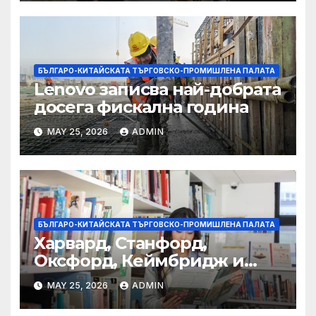
БЪЛГАРО-КИТАЙСКАТА ТЪРГОВСКО-ПРОМИШЛЕНА ПАЛАТА
Lenovo записва най-добрата
досега фискална година
MAY 25, 2026
ADMIN
БЪЛГАРО-КИТАЙСКАТА ТЪРГОВСКО-ПРОМИШЛЕНА ПАЛАТА
Харвард, Станфорд,
Оксфорд, Кеймбридж и
други: как ръководството
MAY 25, 2026
ADMIN
на YCIS отваря врати към
престижни университети