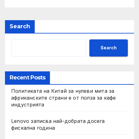
по целия свят
Search
Search
Recent Posts
Политиката на Китай за нулеви мита за
африканските страни е от полза за кафе
индустрията
Lenovo записва най-добрата досега
фискална година