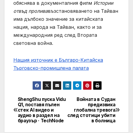
обяснява в документалния филм
Истории
отвъд пролива
възстановяването на Тайван
има дълбоко значение за китайската
нация, народа на Тайван, както и за
международния ред след Втората
световна война.
Нашия източник е Българо-Китайска
Търговско-промишлена палaта
ShengShu пуска Vidu
Войната в Судан
Post
Q1, поставя пълен
предизвика
стек AI видео и
глобална тревога
navigation
аудио в раздел на
след стотици убити
браузър · TechNode
в болница