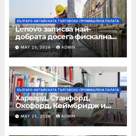
БЪЛГАРО-КИТАЙСКАТА ТЪРГОВСКО-ПРОМИШЛЕНА ПАЛАТА
Lenovo записва най-
добрата досега фискална
година
MAY 25, 2026
ADMIN
БЪЛГАРО-КИТАЙСКАТА ТЪРГОВСКО-ПРОМИШЛЕНА ПАЛАТА
Харвард, Станфорд,
Оксфорд, Кеймбридж и
други: как ръководството
MAY 25, 2026
ADMIN
на YCIS отваря врати към
престижни университети
по целия свят