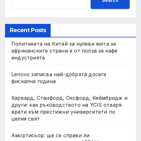
Search
Recent Posts
Политиката на Китай за нулеви мита за
африканските страни е от полза за кафе
индустрията
Lenovo записва най-добрата досега
фискална година
Харвард, Станфорд, Оксфорд, Кеймбридж и
други: как ръководството на YCIS отваря
врати към престижни университети по
целия свят
Амортисьор: ще се справи ли