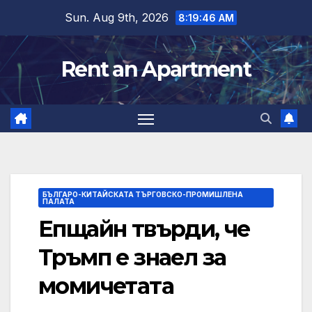
Skip
Sun. Aug 9th, 2026
8:19:47 AM
to
content
Rent an Apartment
БЪЛГАРО-КИТАЙСКАТА ТЪРГОВСКО-ПРОМИШЛЕНА
ПАЛАТА
Епщайн твърди, че
Тръмп е знаел за
момичетата