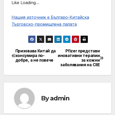
Like Loading…
Нашия източник е Българо-Китайска
Търговско-промишлена палaта
Призовава Китай да
Pfizer представи
Post
консумира по-
иновативни терапии
добре, а не повече
за кожни
navigation
заболявания на CIIE
By
admin