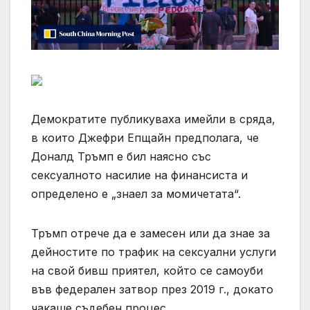
Демократите публикуваха имейли в сряда,
в които Джефри Епщайн предполага, че
Доналд Тръмп е бил наясно със
сексуалното насилие на финансиста и
определено е „знаел за момичетата“.
Тръмп отрече да е замесен или да знае за
дейностите по трафик на сексуални услуги
на свой бивш приятел, който се самоуби
във федерален затвор през 2019 г., докато
чакаше съдебен процес.