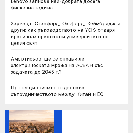
Lenovo записва най-добрата досега
фискална година
Харвард, Станфорд, Оксфорд, Кеймбридж и
други: как ръководството на YCIS отваря
врати към престижни университети по
целия свят
Амортисьор: ще се справи ли
електрическата мрежа на АСЕАН със
задачата до 2045 г.?
Протекционизмът подкопава
сътрудничеството между Китай и ЕС