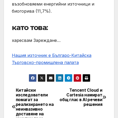
възобновяеми енергийни източници и
биогорива (11,7%).
като това:
харесвам Зареждане…
Нашия източник е Българо-Китайска
Търговско-промишлена палaта
Китайски
Tencent Cloud и
Post
изследователи
Cartesia намират
помагат за
общ глас в AI речеви
navigation
реализирането на
решения
неинвазивно
доставяне на