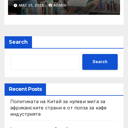
други: как ръководството
MAY 25, 2026
ADMIN
на YCIS отваря врати към
престижни университети
по целия свят
Search
Search
Recent Posts
Политиката на Китай за нулеви мита за
африканските страни е от полза за кафе
индустрията