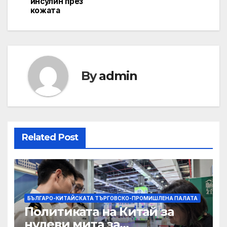
инсулин през
кожата
By
admin
Related Post
БЪЛГАРО-КИТАЙСКАТА ТЪРГОВСКО-ПРОМИШЛЕНА ПАЛАТА
Политиката на Китай за
нулеви мита за