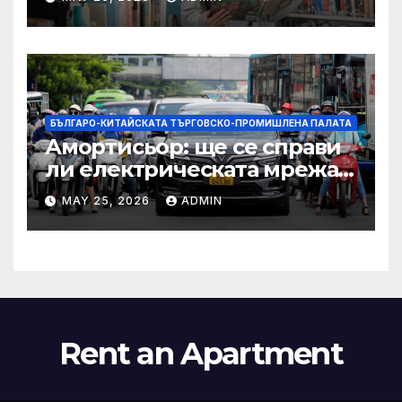
на YCIS отваря врати към
престижни университети
по целия свят
БЪЛГАРО-КИТАЙСКАТА ТЪРГОВСКО-ПРОМИШЛЕНА ПАЛАТА
Амортисьор: ще се справи
ли електрическата мрежа
на АСЕАН със задачата до
MAY 25, 2026
ADMIN
2045 г.?
Rent an Apartment