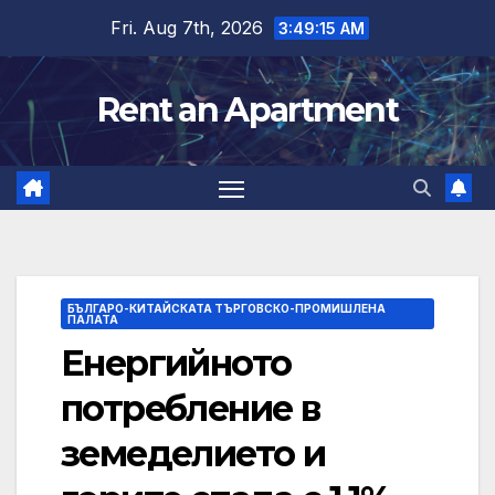
Skip
Fri. Aug 7th, 2026
3:49:16 AM
to
content
Rent an Apartment
БЪЛГАРО-КИТАЙСКАТА ТЪРГОВСКО-ПРОМИШЛЕНА
ПАЛАТА
Енергийното
потребление в
земеделието и