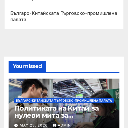
Българо-Китайската Търговско-промишлена
палата
You missed
БЪЛГАРО-КИТАЙСКАТА ТЪРГОВСКО-ПРОМИШЛЕНА ПАЛАТА
Политиката на Китай за
нулеви мита за
африканските страни е от
MAY 25, 2026
ADMIN