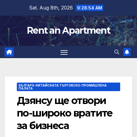
Skip
Sat. Aug 8th, 2026
9:28:55 AM
to
content
Rent an Apartment
БЪЛГАРО-КИТАЙСКАТА ТЪРГОВСКО-ПРОМИШЛЕНА
ПАЛАТА
Дзянсу ще отвори
по-широко вратите
за бизнеса