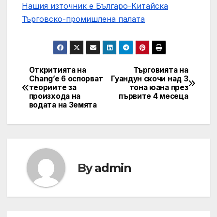
Нашия източник е Българо-Китайска
Търговско-промишлена палaта
Откритията на
Търговията на
Post
Chang’e 6 оспорват
Гуандун скочи над 3
теориите за
тона юана през
navigation
произхода на
първите 4 месеца
водата на Земята
By
admin