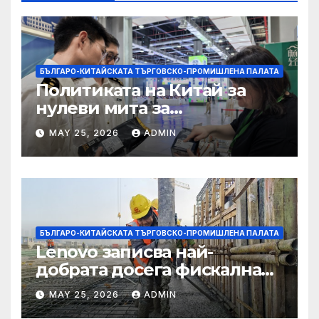
БЪЛГАРО-КИТАЙСКАТА ТЪРГОВСКО-ПРОМИШЛЕНА ПАЛАТА
Политиката на Китай за
нулеви мита за
африканските страни е от
MAY 25, 2026
ADMIN
полза за кафе индустрията
БЪЛГАРО-КИТАЙСКАТА ТЪРГОВСКО-ПРОМИШЛЕНА ПАЛАТА
Lenovo записва най-
добрата досега фискална
година
MAY 25, 2026
ADMIN