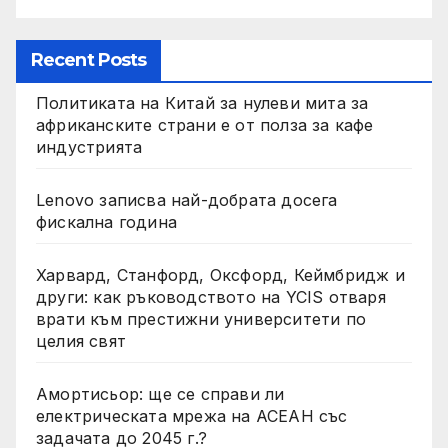
Recent Posts
Политиката на Китай за нулеви мита за
африканските страни е от полза за кафе
индустрията
Lenovo записва най-добрата досега
фискална година
Харвард, Станфорд, Оксфорд, Кеймбридж и
други: как ръководството на YCIS отваря
врати към престижни университети по
целия свят
Амортисьор: ще се справи ли
електрическата мрежа на АСЕАН със
задачата до 2045 г.?