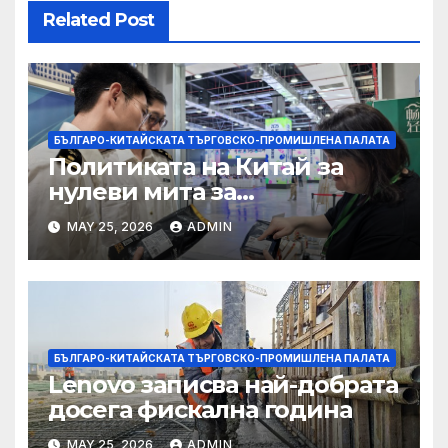
Related Post
БЪЛГАРО-КИТАЙСКАТА ТЪРГОВСКО-ПРОМИШЛЕНА ПАЛАТА
Политиката на Китай за
нулеви мита за
африканските страни е от
MAY 25, 2026
ADMIN
полза за кафе индустрията
БЪЛГАРО-КИТАЙСКАТА ТЪРГОВСКО-ПРОМИШЛЕНА ПАЛАТА
Lenovo записва най-добрата
досега фискална година
MAY 25, 2026
ADMIN