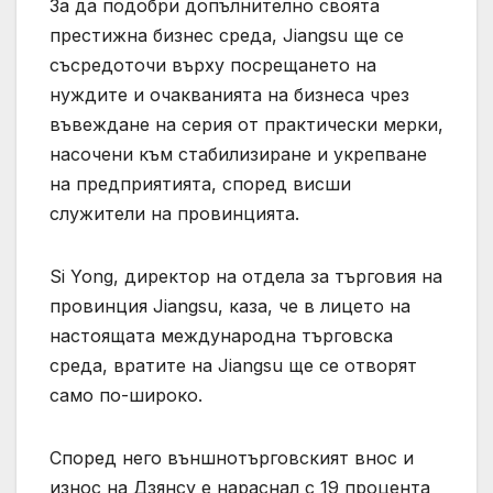
За да подобри допълнително своята
престижна бизнес среда, Jiangsu ще се
съсредоточи върху посрещането на
нуждите и очакванията на бизнеса чрез
въвеждане на серия от практически мерки,
насочени към стабилизиране и укрепване
на предприятията, според висши
служители на провинцията.
Si Yong, директор на отдела за търговия на
провинция Jiangsu, каза, че в лицето на
настоящата международна търговска
среда, вратите на Jiangsu ще се отворят
само по-широко.
Според него външнотърговският внос и
износ на Дзянсу е нараснал с 19 процента