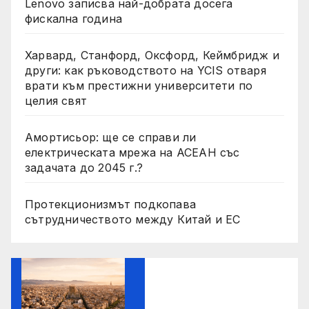
Lenovo записва най-добрата досега
фискална година
Харвард, Станфорд, Оксфорд, Кеймбридж и
други: как ръководството на YCIS отваря
врати към престижни университети по
целия свят
Амортисьор: ще се справи ли
електрическата мрежа на АСЕАН със
задачата до 2045 г.?
Протекционизмът подкопава
сътрудничеството между Китай и ЕС