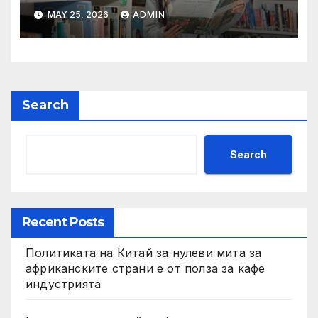
други: как ръководството
MAY 25, 2026
ADMIN
на YCIS отваря врати към
престижни университети
по целия свят
Search
Search
Recent Posts
Политиката на Китай за нулеви мита за
африканските страни е от полза за кафе
индустрията