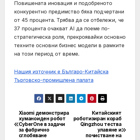
Повишената иновация и подобреното
конкурентно предимство бяха подчертани
от 45 процента. Трябва да се отбележи, че
37 процента очакват AI да поеме по-
стратегическа роля, прекроявайки основно
техните основни бизнес модели в рамките
на този период от време.
Нашия източник е Българо-Китайска
Търговско-промишлена палaта
Xiaomi демонстрира
Китайският
Post
хуманоиден робот
роботизиран кораб
CyberOne в задачи
Qingzhou тества
navigation
за фабрично
улавяне и
сглобяване
почистване на