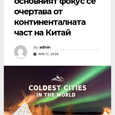
основният фокус се
очертава от
континенталната
част на Китай
By
admin
APR 17, 2026