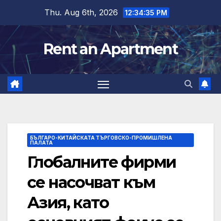
Skip
Thu. Aug 6th, 2026
12:34:36 PM
to
content
Rent an Apartment
БЪЛГАРО-КИТАЙСКАТА ТЪРГОВСКО-ПРОМИШЛЕНА
ПАЛАТА
Глобалните фирми
се насочват към
Азия, като