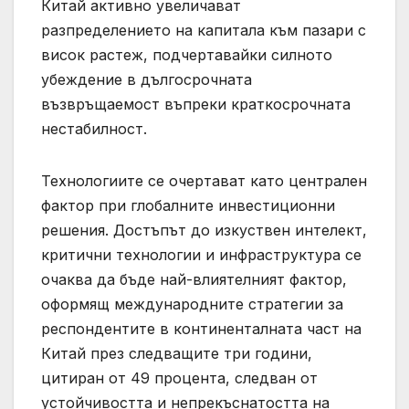
Китай активно увеличават
разпределението на капитала към пазари с
висок растеж, подчертавайки силното
убеждение в дългосрочната
възвръщаемост въпреки краткосрочната
нестабилност.
Технологиите се очертават като централен
фактор при глобалните инвестиционни
решения. Достъпът до изкуствен интелект,
критични технологии и инфраструктура се
очаква да бъде най-влиятелният фактор,
оформящ международните стратегии за
респондентите в континенталната част на
Китай през следващите три години,
цитиран от 49 процента, следван от
устойчивостта и непрекъснатостта на