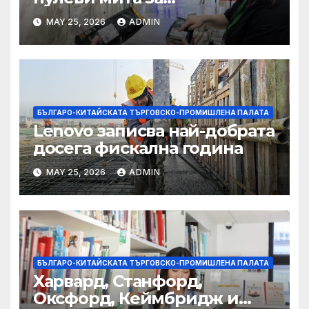
африканските страни е от
MAY 25, 2026
ADMIN
полза за кафе индустрията
БЪЛГАРО-КИТАЙСКАТА ТЪРГОВСКО-ПРОМИШЛЕНА ПАЛАТА
Lenovo записва най-добрата
досега фискална година
MAY 25, 2026
ADMIN
БЪЛГАРО-КИТАЙСКАТА ТЪРГОВСКО-ПРОМИШЛЕНА ПАЛАТА
Харвард, Станфорд,
Оксфорд, Кеймбридж и