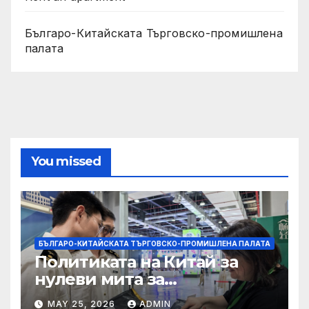
Българо-Китайската Търговско-промишлена
палата
You missed
БЪЛГАРО-КИТАЙСКАТА ТЪРГОВСКО-ПРОМИШЛЕНА ПАЛАТА
Политиката на Китай за
нулеви мита за
африканските страни е от
MAY 25, 2026
ADMIN