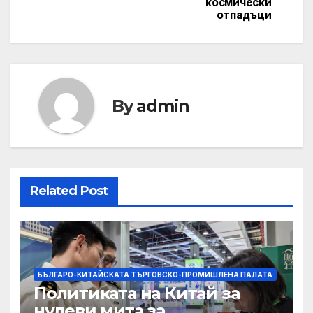
космически
отпадъци
By
admin
Related Post
БЪЛГАРО-КИТАЙСКАТА ТЪРГОВСКО-ПРОМИШЛЕНА ПАЛАТА
Политиката на Китай за
нулеви мита за