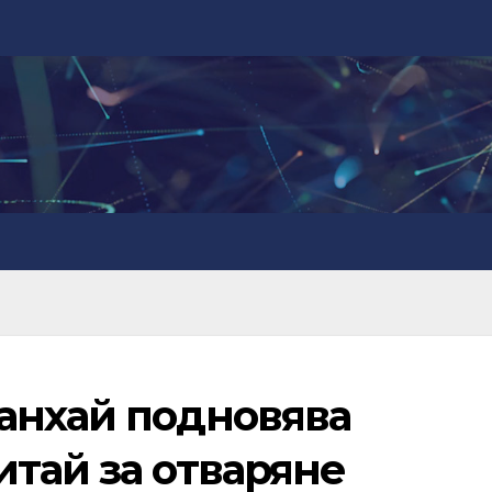
анхай подновява
тай за отваряне