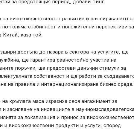
итай за предстоящия период, добави Линг.
 на висококачественото развитие и разширяването н
и по-голяма стабилност и положителни перспективи за
Китай, каза той.
зшири достъпа до пазара в сектора на услугите, ще
чужбина, ще гарантира равностойно участие на
ните поръчки, ще предостави данъчни стимули за
електуалната собственост и ще работи за създаванет
на на правила и интернационализирана бизнес среда.
на кръглата маса изразиха своя ангажимент за
 и засилване на иновациите в научноизследователска
силията за локализация и принос за висококачествено
и и висококачествени продукти и услуги, според