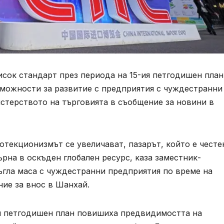
исок стандарт през периода на 15-ия петгодишен план
ъзможности за развитие с предприятия с чуждестранни
стерството на търговията в съобщение за новини в
отекционизмът се увеличават, пазарът, който е честе
ърна в оскъден глобален ресурс, каза заместник-
ъгла маса с чуждестранни предприятия по време на
ие за внос в Шанхай.
я петгодишен план повишиха предвидимостта на