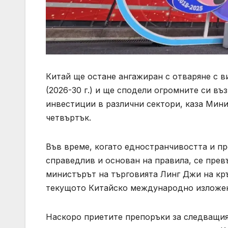
Китай ще остане ангажиран с отваряне с в
(2026-30 г.) и ще сподели огромните си в
инвестиции в различни сектори, каза Мини
четвъртък.
Във време, когато едностранчивостта и пр
справедлив и основан на правила, се прев
министърът на търговията Линг Джи на кр
текущото Китайско международно изложен
Наскоро приетите препоръки за следващи