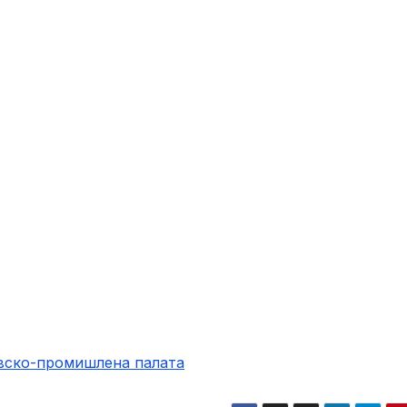
овско-промишлена палaта