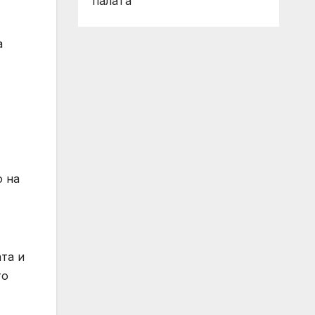
палата
а
о на
та и
то