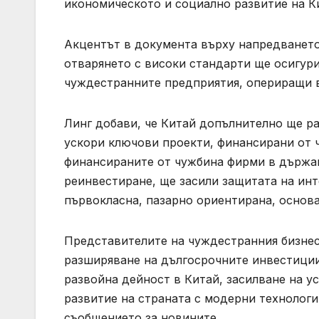
икономическото и социално развитие на К
Акцентът в документа върху напредването
отварянето с високи стандарти ще осигур
чуждестранните предприятия, опериращи в 
Линг добави, че Китай допълнително ще ра
ускори ключови проекти, финансирани от 
финансираните от чужбина фирми в държав
реинвестиране, ще засили защитата на инт
първокласна, пазарно ориентирана, основа
Представителите на чуждестранния бизнес 
разширяване на дългосрочните инвестиции
развойна дейност в Китай, засилване на у
развитие на страната с модерни технологи
съобщението за новините.