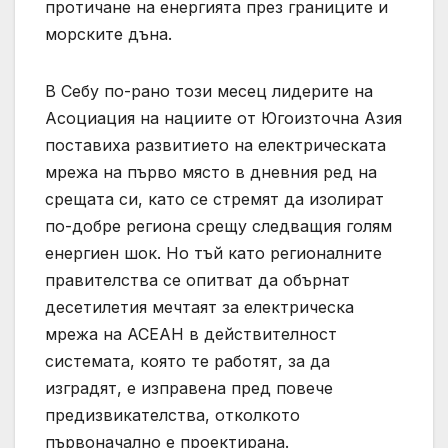
протичане на енергията през границите и
морските дъна.
В Себу по-рано този месец лидерите на
Асоциация на нациите от Югоизточна Азия
поставиха развитието на електрическата
мрежа на първо място в дневния ред на
срещата си, като се стремят да изолират
по-добре региона срещу следващия голям
енергиен шок. Но тъй като регионалните
правителства се опитват да обърнат
десетилетия мечтаят за електрическа
мрежа на АСЕАН в действителност
системата, която те работят, за да
изградят, е изправена пред повече
предизвикателства, отколкото
първоначално е проектирана.