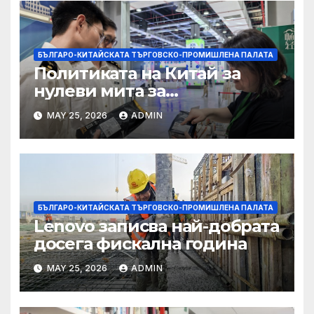
БЪЛГАРО-КИТАЙСКАТА ТЪРГОВСКО-ПРОМИШЛЕНА ПАЛАТА
Политиката на Китай за
нулеви мита за
африканските страни е от
MAY 25, 2026
ADMIN
полза за кафе индустрията
БЪЛГАРО-КИТАЙСКАТА ТЪРГОВСКО-ПРОМИШЛЕНА ПАЛАТА
Lenovo записва най-добрата
досега фискална година
MAY 25, 2026
ADMIN