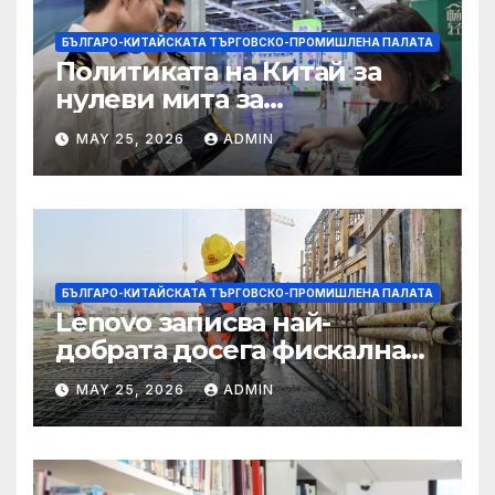
БЪЛГАРО-КИТАЙСКАТА ТЪРГОВСКО-ПРОМИШЛЕНА ПАЛАТА
Политиката на Китай за
нулеви мита за
африканските страни е от
MAY 25, 2026
ADMIN
полза за кафе индустрията
БЪЛГАРО-КИТАЙСКАТА ТЪРГОВСКО-ПРОМИШЛЕНА ПАЛАТА
Lenovo записва най-
добрата досега фискална
година
MAY 25, 2026
ADMIN