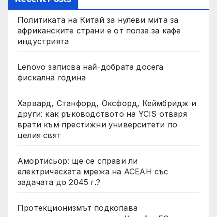
Политиката на Китай за нулеви мита за
африканските страни е от полза за кафе
индустрията
Lenovo записва най-добрата досега
фискална година
Харвард, Станфорд, Оксфорд, Кеймбридж и
други: как ръководството на YCIS отваря
врати към престижни университети по
целия свят
Амортисьор: ще се справи ли
електрическата мрежа на АСЕАН със
задачата до 2045 г.?
Протекционизмът подкопава