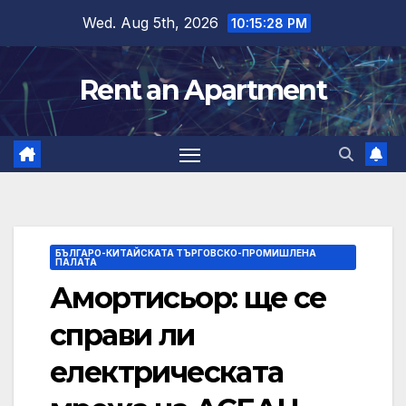
Skip
Wed. Aug 5th, 2026
10:15:29 PM
to
content
Rent an Apartment
БЪЛГАРО-КИТАЙСКАТА ТЪРГОВСКО-ПРОМИШЛЕНА
ПАЛАТА
Амортисьор: ще се
справи ли
електрическата