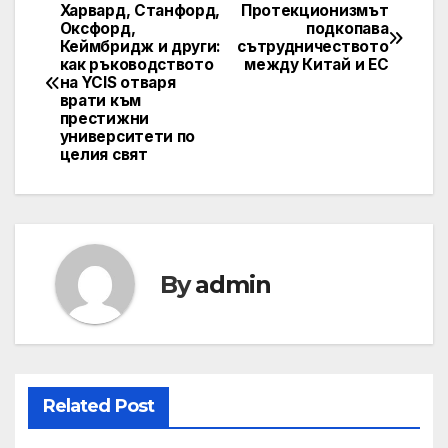
Харвард, Станфорд,
Протекционизмът
Post
Оксфорд,
подкопава
Кеймбридж и други:
сътрудничеството
navigation
как ръководството
между Китай и ЕС
на YCIS отваря
врати към
престижни
университети по
целия свят
By
admin
Related Post